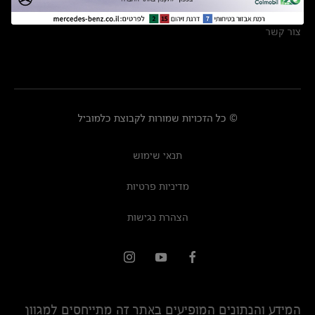
מרכזי שירות
צור קשר
© כל הזכויות שמורות לקבוצת כלמוביל
תנאי שימוש
מדיניות פרטיות
הצהרת נגישות
המידע והנתונים המופיעים באתר זה מתייחסים למגוון