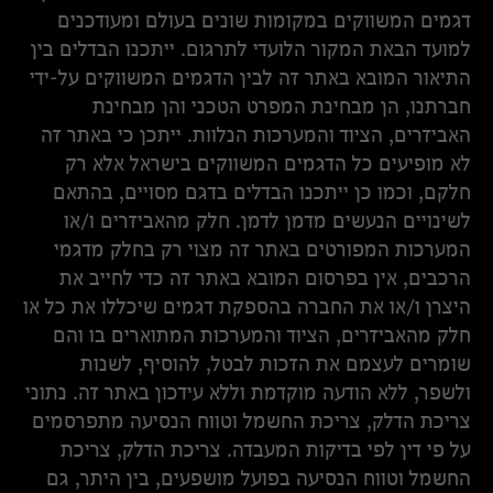
דגמים המשווקים במקומות שונים בעולם ומעודכנים
למועד הבאת המקור הלועדי לתרגום. ייתכנו הבדלים בין
התיאור המובא באתר זה לבין הדגמים המשווקים על-ידי
חברתנו, הן מבחינת המפרט הטכני והן מבחינת
האביזרים, הציוד והמערכות הנלוות. ייתכן כי באתר זה
לא מופיעים כל הדגמים המשווקים בישראל אלא רק
חלקם, וכמו כן ייתכנו הבדלים בדגם מסויים, בהתאם
לשינויים הנעשים מדמן לדמן. חלק מהאביזרים ו/או
המערכות המפורטים באתר זה מצוי רק בחלק מדגמי
הרכבים, אין בפרסום המובא באתר זה כדי לחייב את
היצרן ו/או את החברה בהספקת דגמים שיכללו את כל או
חלק מהאביזרים, הציוד והמערכות המתוארים בו והם
שומרים לעצמם את הזכות לבטל, להוסיף, לשנות
ולשפר, ללא הודעה מוקדמת וללא עידכון באתר זה. נתוני
צריכת הדלק, צריכת החשמל וטווח הנסיעה מתפרסמים
על פי דין לפי בדיקות המעבדה. צריכת הדלק, צריכת
החשמל וטווח הנסיעה בפועל מושפעים, בין היתר, גם