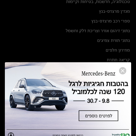
טכנולוגיה, חדשנות, בטיחות וקיימות
מגזין מרצדס-בנץ
ספרי רכב מרצדס-בנץ
נתוני זיהום אוויר וצריכת דלק וחשמל
נתוני תווית צמיגים
מחירון חלפים
קריאה חוזרת
הודעה על הטבות לרכבי מרצדס בהסדר פשרה בתצ 56447-02-19
הסדר פשרה בתצ 56447-02-19
תקנון ימי מכירות 120 לכלמוביל
מצאו אותנו
אולמות תצוגה