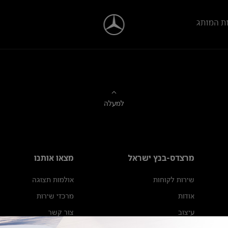
ת המותג
למעלה
מרצדס-בנץ ישראל
מצאו אותנו
שירות לקוחות
אולמות תצוגה
אודות
מרכזי שירות
עיצוב
צור קשר