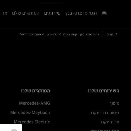
דגמי מרצדס-בנץ
שירותים
המותגים שלנו
אודו
>
>
חזור
אתה נמצא כאן
עמוד הבית
שירותים
ספר רכב דיגיטלי
השירותים שלנו
המותגים שלנו
מימון
Mercedes-AMG
ביטוח רכבי יוקרה
Mercedes-Maybach
טרייד יוקרה
Mercedes Electric