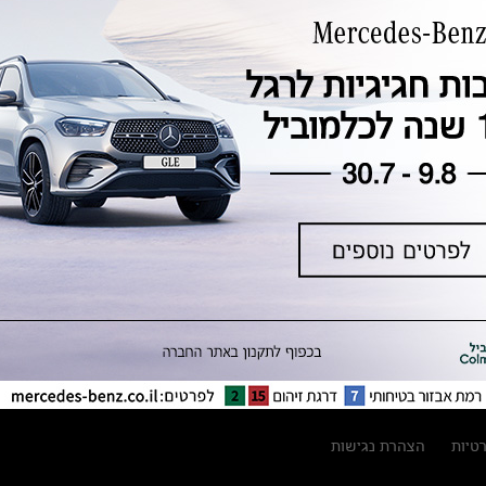
טכנולוגיה, חדשנות, בטיחות וקיימות
מגזין מרצדס-בנץ
ספרי רכב מרצדס-בנץ
נתוני זיהום אוויר וצריכת דלק וחשמל
נתוני תווית צמיגים
מחירון חלפים
קריאה חוזרת
הודעה על הטבות לרכבי מרצדס בהסדר
פשרה בתצ 56447-02-19
הסדר פשרה בתצ 56447-02-19
תקנון ימי מכירות 120 לכלמוביל
רטיות
הצהרת נגישות