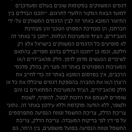
דגמים המשווקים במקומות שונים בעולם ומעודכנים
למועד הבאת המקור הלועדי לתרגום. ייתכנו הבדלים בין
התיאור המובא באתר זה לבין הדגמים המשווקים על-ידי
חברתנו, הן מבחינת המפרט הטכני והן מבחינת
האביזרים, הציוד והמערכות הנלוות. ייתכן כי באתר זה
לא מופיעים כל הדגמים המשווקים בישראל אלא רק
חלקם, וכמו כן ייתכנו הבדלים בדגם מסויים, בהתאם
לשינויים הנעשים מדמן לדמן. חלק מהאביזרים ו/או
המערכות המפורטים באתר זה מצוי רק בחלק מדגמי
הרכבים, אין בפרסום המובא באתר זה כדי לחייב את
היצרן ו/או את החברה בהספקת דגמים שיכללו את כל או
חלק מהאביזרים, הציוד והמערכות המתוארים בו והם
שומרים לעצמם את הזכות לבטל, להוסיף, לשנות
ולשפר, ללא הודעה מוקדמת וללא עידכון באתר זה. נתוני
צריכת הדלק, צריכת החשמל וטווח הנסיעה מתפרסמים
על פי דין לפי בדיקות המעבדה. צריכת הדלק, צריכת
החשמל וטווח הנסיעה בפועל מושפעים, בין היתר, גם