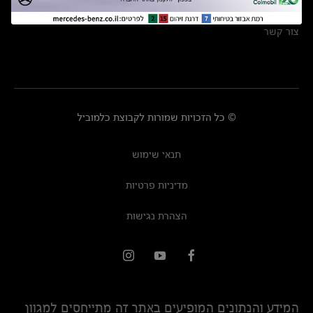
מרכזי שירות
צור קשר
© כל הזכויות שמורות לקבוצת כלמוביל
תנאי שימוש
מדיניות פרטיות
הצהרת נגישות
המידע והנתונים המופיעים באתר זה מתייחסים למגוון