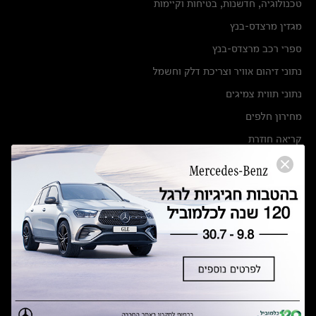
טכנולוגיה, חדשנות, בטיחות וקיימות
מגזין מרצדס-בנץ
ספרי רכב מרצדס-בנץ
נתוני זיהום אוויר וצריכת דלק וחשמל
נתוני תווית צמיגים
מחירון חלפים
קריאה חוזרת
הודעה על הטבות לרכבי מרצדס בהסדר פשרה בתצ 56447-02-19
הסדר פשרה בתצ 56447-02-19
תקנון ימי מכירות 120 לכלמוביל
מצאו אותנו
אולמות תצוגה