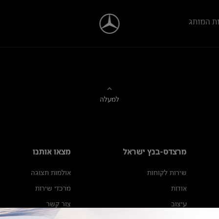
ת המותג
למעלה
מרצדס-בנץ ישראל
מצאו אותנו
שירות לקוחות
אולמות תצוגה
אודות
מרכזי שירות
עיצוב
צור קשר