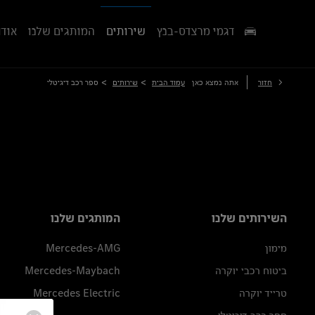
דגמי מרצדס-בנץ
שירותים
המותגים שלנו
אודו
>
>
חזור
אתה נמצא כאן
עמוד הבית
שירותים
ספר רכב דיגיטלי
השירותים שלנו
המותגים שלנו
מימון
Mercedes-AMG
ביטוח רכבי יוקרה
Mercedes-Maybach
טרייד יוקרה
Mercedes Electric