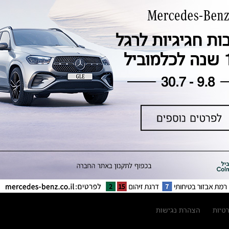
טכנולוגיה, חדשנות, בטיחות וקיימות
מגזין מרצדס-בנץ
ספרי רכב מרצדס-בנץ
נתוני זיהום אוויר וצריכת דלק וחשמל
נתוני תווית צמיגים
מחירון חלפים
קריאה חוזרת
הודעה על הטבות לרכבי מרצדס בהסדר
פשרה בתצ 56447-02-19
הסדר פשרה בתצ 56447-02-19
תקנון ימי מכירות 120 לכלמוביל
רטיות
הצהרת נגישות