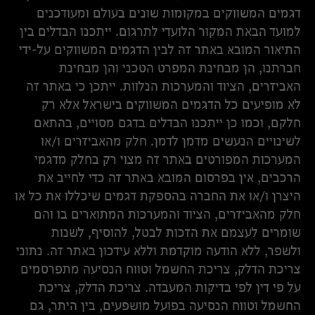
דגמים המשווקים במקומות שונים בעולם ומעודכנים
למועד הבאת המקור הלועדי לתרגום. ייתכנו הבדלים בין
התיאור המובא באתר זה לבין הדגמים המשווקים על-ידי
חברתנו, הן מבחינת המפרט הטכני והן מבחינת
האביזרים, הציוד והמערכות הנלוות. ייתכן כי באתר זה
לא מופיעים כל הדגמים המשווקים בישראל אלא רק
חלקם, וכמו כן ייתכנו הבדלים בדגם מסויים, בהתאם
לשינויים הנעשים מדמן לדמן. חלק מהאביזרים ו/או
המערכות המפורטים באתר זה מצוי רק בחלק מדגמי
הרכבים, אין בפרסום המובא באתר זה כדי לחייב את
היצרן ו/או את החברה בהספקת דגמים שיכללו את כל או
חלק מהאביזרים, הציוד והמערכות המתוארים בו והם
שומרים לעצמם את הזכות לבטל, להוסיף, לשנות
ולשפר, ללא הודעה מוקדמת וללא עידכון באתר זה. נתוני
צריכת הדלק, צריכת החשמל וטווח הנסיעה מתפרסמים
על פי דין לפי בדיקות המעבדה. צריכת הדלק, צריכת
החשמל וטווח הנסיעה בפועל מושפעים, בין היתר, גם