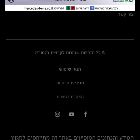
מרכזי שירות
צור קשר
© כל הזכויות שמורות לקבוצת כלמוביל
תנאי שימוש
מדיניות פרטיות
הצהרת נגישות
המידע והנתונים המופיעים באתר זה מתייחסים למגוון