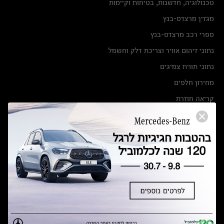
טכנולוגיה, חדשנות, בטיחות וקיימות
מגזין מרצדס-בנץ
ספרי רכב מרצדס-בנץ
נתוני זיהום אוויר וצריכת דלק וחשמל
נתוני תווית צמיגים
מחירון חלפים
קריאה חוזרת
הודעה על הטבות לרכבי מרצדס בהסדר פשרה בתצ 56447-02-19
הסדר פשרה בתצ 56447-02-19
תקנון ימי מכירות 120 לכלמוביל
מצאו אותנו
אולמות תצוגה