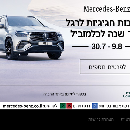
טכנולוגיה, חדשנות, בטיחות וקיימות
מגזין מרצדס-בנץ
ספרי רכב מרצדס-בנץ
נתוני זיהום אוויר וצריכת דלק וחשמל
נתוני תווית צמיגים
מחירון חלפים
קריאה חוזרת
הודעה על הטבות לרכבי מרצדס בהסדר
פשרה בתצ 56447-02-19
הסדר פשרה בתצ 56447-02-19
תקנון ימי מכירות 120 לכלמוביל
רטיות
הצהרת נגישות