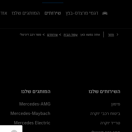
דגמי מרצדס-בנץ
שירותים
המותגים שלנו
אודו
>
>
חזור
אתה נמצא כאן
עמוד הבית
שירותים
ספר רכב דיגיטלי
השירותים שלנו
המותגים שלנו
מימון
Mercedes-AMG
ביטוח רכבי יוקרה
Mercedes-Maybach
טרייד יוקרה
Mercedes Electric