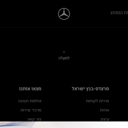
ת המותג
למעלה
מרצדס-בנץ ישראל
מצאו אותנו
שירות לקוחות
אולמות תצוגה
אודות
מרכזי שירות
עיצוב
צור קשר