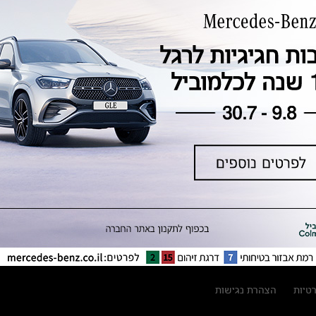
טכנולוגיה, חדשנות, בטיחות וקיימות
מגזין מרצדס-בנץ
ספרי רכב מרצדס-בנץ
נתוני זיהום אוויר וצריכת דלק וחשמל
נתוני תווית צמיגים
מחירון חלפים
קריאה חוזרת
הודעה על הטבות לרכבי מרצדס בהסדר
פשרה בתצ 56447-02-19
הסדר פשרה בתצ 56447-02-19
תקנון ימי מכירות 120 לכלמוביל
רטיות
הצהרת נגישות