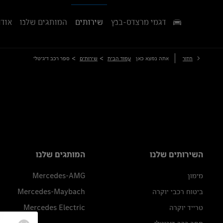
דגמי מרצדס-בנץ
שירותים
המותגים שלנו
אודו
>
>
חזור
אתה נמצא כאן
עמוד הבית
שירותים
ספר רכב דיגיטלי
השירותים שלנו
המותגים שלנו
מימון
Mercedes-AMG
ביטוח רכבי יוקרה
Mercedes-Maybach
טרייד יוקרה
Mercedes Electric