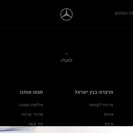
ת המותג
למעלה
מרצדס-בנץ ישראל
מצאו אותנו
שירות לקוחות
אולמות תצוגה
אודות
מרכזי שירות
עיצוב
צור קשר