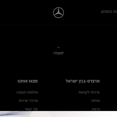
ת המותג
למעלה
מרצדס-בנץ ישראל
מצאו אותנו
שירות לקוחות
אולמות תצוגה
אודות
מרכזי שירות
עיצוב
צור קשר