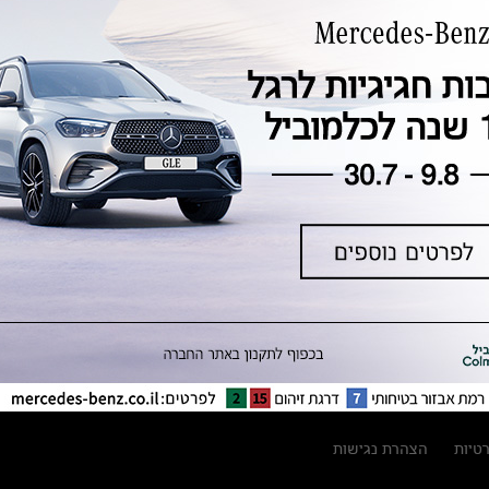
טכנולוגיה, חדשנות, בטיחות וקיימות
מגזין מרצדס-בנץ
ספרי רכב מרצדס-בנץ
נתוני זיהום אוויר וצריכת דלק וחשמל
נתוני תווית צמיגים
מחירון חלפים
קריאה חוזרת
הודעה על הטבות לרכבי מרצדס בהסדר
פשרה בתצ 56447-02-19
הסדר פשרה בתצ 56447-02-19
תקנון ימי מכירות 120 לכלמוביל
רטיות
הצהרת נגישות