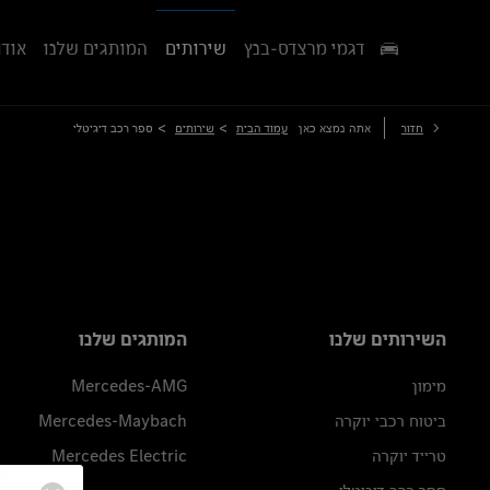
דגמי מרצדס-בנץ
שירותים
המותגים שלנו
אודו
>
>
חזור
אתה נמצא כאן
עמוד הבית
שירותים
ספר רכב דיגיטלי
השירותים שלנו
המותגים שלנו
מימון
Mercedes-AMG
ביטוח רכבי יוקרה
Mercedes-Maybach
טרייד יוקרה
Mercedes Electric