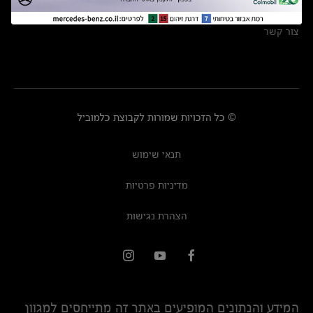
מרכזי שירות
צור קשר
© כל הזכויות שמורות לקבוצת כלמוביל
תנאי שימוש
מדיניות פרטיות
הצהרת נגישות
המידע והנתונים המופיעים באתר זה מתייחסים למגוון