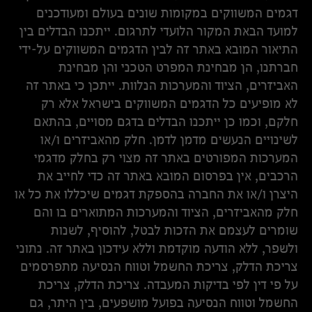
דגמים המשווקים במקומות שונים בעולם ומעודכנים
למועד הבאת המקור הלועדי לתרגום. ייתכנו הבדלים בין
התיאור המובא באתר זה לבין הדגמים המשווקים על-ידי
חברתנו, הן מבחינת המפרט הטכני והן מבחינת
האביזרים, הציוד והמערכות הנלוות. ייתכן כי באתר זה
לא מופיעים כל הדגמים המשווקים בישראל אלא רק
חלקם, וכמו כן ייתכנו הבדלים בדגם מסויים, בהתאם
לשינויים הנעשים מדמן לדמן. חלק מהאביזרים ו/או
המערכות המפורטים באתר זה מצוי רק בחלק מדגמי
הרכבים, אין בפרסום המובא באתר זה כדי לחייב את
היצרן ו/או את החברה בהספקת דגמים שיכללו את כל או
חלק מהאביזרים, הציוד והמערכות המתוארים בו והם
שומרים לעצמם את הזכות לבטל, להוסיף, לשנות
ולשפר, ללא הודעה מוקדמת וללא עידכון באתר זה. נתוני
צריכת הדלק, צריכת החשמל וטווח הנסיעה מתפרסמים
על פי דין לפי בדיקות המעבדה. צריכת הדלק, צריכת
החשמל וטווח הנסיעה בפועל מושפעים, בין היתר, גם