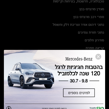
טכנולוגיה, חדשנות, בטיחות וקיימות
מגזין מרצדס-בנץ
ספרי רכב מרצדס-בנץ
נתוני זיהום אוויר וצריכת דלק וחשמל
נתוני תווית צמיגים
מחירון חלפים
קריאה חוזרת
הודעה על הטבות לרכבי מרצדס בהסדר פשרה בתצ 56447-02-19
הסדר פשרה בתצ 56447-02-19
תקנון ימי מכירות 120 לכלמוביל
מצאו אותנו
אולמות תצוגה