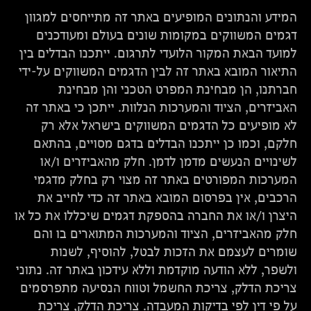
המידע והנתונים המופיעים באתר זה מתייחסים למגוון
דגמים המשווקים במקומות שונים בעולם ומעודכנים
למועד הבאת המקור הלועדי לתרגום. ייתכנו הבדלים בין
התיאור המובא באתר זה לבין הדגמים המשווקים על-ידי
חברתנו, הן מבחינת המפרט הטכני והן מבחינת
האביזרים, הציוד והמערכות הנלוות. ייתכן כי באתר זה
לא מופיעים כל הדגמים המשווקים בישראל אלא רק
חלקם, וכמו כן ייתכנו הבדלים בדגם מסויים, בהתאם
לשינויים הנעשים מדמן לדמן. חלק מהאביזרים ו/או
המערכות המפורטים באתר זה מצוי רק בחלק מדגמי
הרכבים, אין בפרסום המובא באתר זה כדי לחייב את
היצרן ו/או את החברה בהספקת דגמים שיכללו את כל או
חלק מהאביזרים, הציוד והמערכות המתוארים בו והם
שומרים לעצמם את הזכות לבטל, להוסיף, לשנות
ולשפר, ללא הודעה מוקדמת וללא עידכון באתר זה. נתוני
צריכת הדלק, צריכת החשמל וטווח הנסיעה מתפרסמים
על פי דין לפי בדיקות המעבדה. צריכת הדלק, צריכת