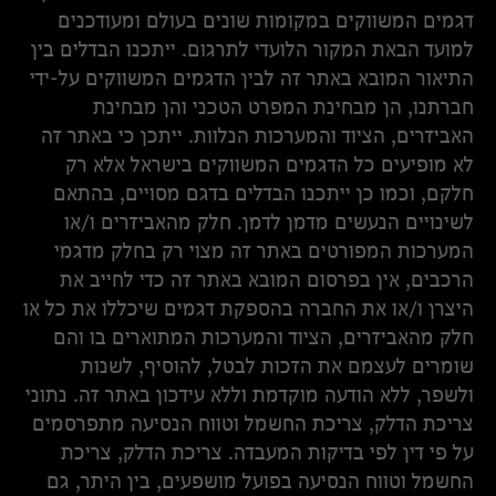
דגמים המשווקים במקומות שונים בעולם ומעודכנים
למועד הבאת המקור הלועדי לתרגום. ייתכנו הבדלים בין
התיאור המובא באתר זה לבין הדגמים המשווקים על-ידי
חברתנו, הן מבחינת המפרט הטכני והן מבחינת
האביזרים, הציוד והמערכות הנלוות. ייתכן כי באתר זה
לא מופיעים כל הדגמים המשווקים בישראל אלא רק
חלקם, וכמו כן ייתכנו הבדלים בדגם מסויים, בהתאם
לשינויים הנעשים מדמן לדמן. חלק מהאביזרים ו/או
המערכות המפורטים באתר זה מצוי רק בחלק מדגמי
הרכבים, אין בפרסום המובא באתר זה כדי לחייב את
היצרן ו/או את החברה בהספקת דגמים שיכללו את כל או
חלק מהאביזרים, הציוד והמערכות המתוארים בו והם
שומרים לעצמם את הזכות לבטל, להוסיף, לשנות
ולשפר, ללא הודעה מוקדמת וללא עידכון באתר זה. נתוני
צריכת הדלק, צריכת החשמל וטווח הנסיעה מתפרסמים
על פי דין לפי בדיקות המעבדה. צריכת הדלק, צריכת
החשמל וטווח הנסיעה בפועל מושפעים, בין היתר, גם