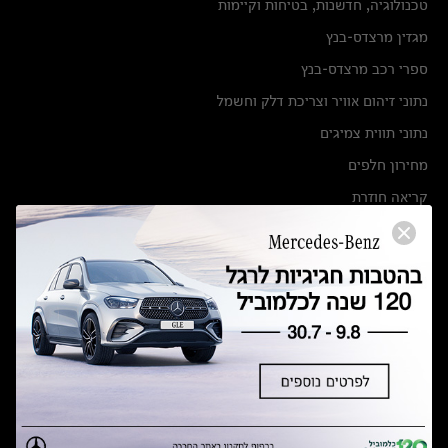
טכנולוגיה, חדשנות, בטיחות וקיימות
מגזין מרצדס-בנץ
ספרי רכב מרצדס-בנץ
נתוני זיהום אוויר וצריכת דלק וחשמל
נתוני תווית צמיגים
מחירון חלפים
קריאה חוזרת
הודעה על הטבות לרכבי מרצדס בהסדר פשרה בתצ 56447-02-19
הסדר פשרה בתצ 56447-02-19
תקנון ימי מכירות 120 לכלמוביל
מצאו אותנו
אולמות תצוגה