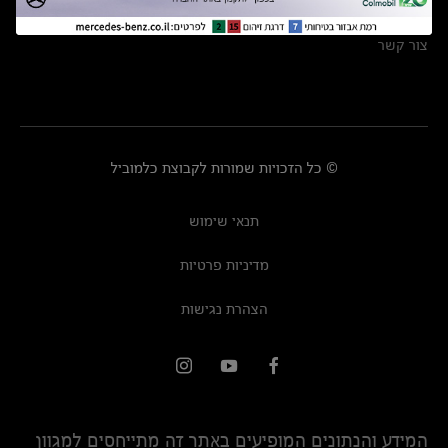
מרכזי שירות
צור קשר
© כל הזכויות שמורות לקבוצת כלמוביל
תנאי שימוש
מדיניות פרטיות
הצהרת נגישות
המידע והנתונים המופיעים באתר זה מתייחסים למגוון