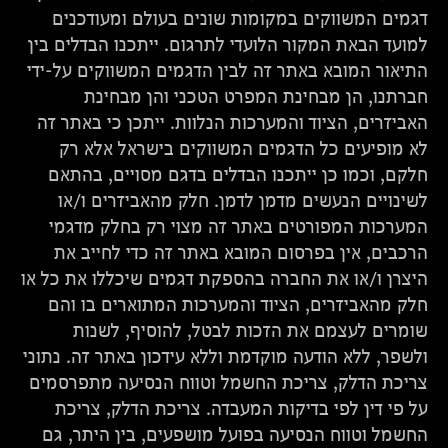
דגמים המשווקים במקומות שונים בעולם ומעודכנים
למועד הבאת המקור הלועדי לתרגום. ייתכנו הבדלים בין
התיאור המובא באתר זה לבין הדגמים המשווקים על-ידי
חברתנו, הן מבחינת המפרט הטכני והן מבחינת
האביזרים, הציוד והמערכות הנלוות. ייתכן כי באתר זה
לא מופיעים כל הדגמים המשווקים בישראל אלא רק
חלקם, וכמו כן ייתכנו הבדלים בדגם מסויים, בהתאם
לשינויים הנעשים מדמן לדמן. חלק מהאביזרים ו/או
המערכות המפורטים באתר זה מצוי רק בחלק מדגמי
הרכבים, אין בפרסום המובא באתר זה כדי לחייב את
היצרן ו/או את החברה בהספקת דגמים שיכללו את כל או
חלק מהאביזרים, הציוד והמערכות המתוארים בו והם
שומרים לעצמם את הזכות לבטל, להוסיף, לשנות
ולשפר, ללא הודעה מוקדמת וללא עידכון באתר זה. נתוני
צריכת הדלק, צריכת החשמל וטווח הנסיעה מתפרסמים
על פי דין לפי בדיקות המעבדה. צריכת הדלק, צריכת
החשמל וטווח הנסיעה בפועל מושפעים, בין היתר, גם