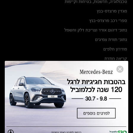
טכנולוגיה, חדשנות, בטיחות וקיימות
מגזין מרצדס-בנץ
ספרי רכב מרצדס-בנץ
נתוני זיהום אוויר וצריכת דלק וחשמל
נתוני תווית צמיגים
מחירון חלפים
קריאה חוזרת
הודעה על הטבות לרכבי מרצדס בהסדר פשרה בתצ 56447-02-19
הסדר פשרה בתצ 56447-02-19
תקנון ימי מכירות 120 לכלמוביל
מצאו אותנו
אולמות תצוגה