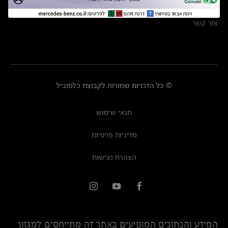
מרכזי שירות
צור קשר
© כל הזכויות שמורות לקבוצת כלמוביל
תנאי שימוש
מדיניות פרטיות
הצהרת נגישות
המידע והנתונים המופיעים באתר זה מתייחסים למגוון