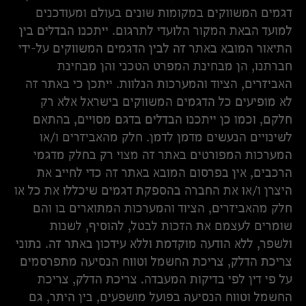
דגמים המשווקים במקומות שונים בעולם ומעודכנים
למועד הבאת המקור הלועדי לתרגום. ייתכנו הבדלים בין
התיאור המובא באתר זה לבין הדגמים המשווקים על-ידי
חברתנו, הן מבחינת המפרט הטכני והן מבחינת
האביזרים, הציוד והמערכות הנלוות. ייתכן כי באתר זה
לא מופיעים כל הדגמים המשווקים בישראל אלא רק
חלקם, וכמו כן ייתכנו הבדלים בדגם מסויים, בהתאם
לשינויים הנעשים מדמן לדמן. חלק מהאביזרים ו/או
המערכות המפורטים באתר זה מצוי רק בחלק מדגמי
הרכבים, אין בפרסום המובא באתר זה כדי לחייב את
היצרן ו/או את החברה בהספקת דגמים שיכללו את כל או
חלק מהאביזרים, הציוד והמערכות המתוארים בו והם
שומרים לעצמם את הזכות לבטל, להוסיף, לשנות
ולשפר, ללא הודעה מוקדמת וללא עידכון באתר זה. נתוני
צריכת הדלק, צריכת החשמל וטווח הנסיעה מתפרסמים
על פי דין לפי בדיקות המעבדה. צריכת הדלק, צריכת
החשמל וטווח הנסיעה בפועל מושפעים, בין היתר, גם