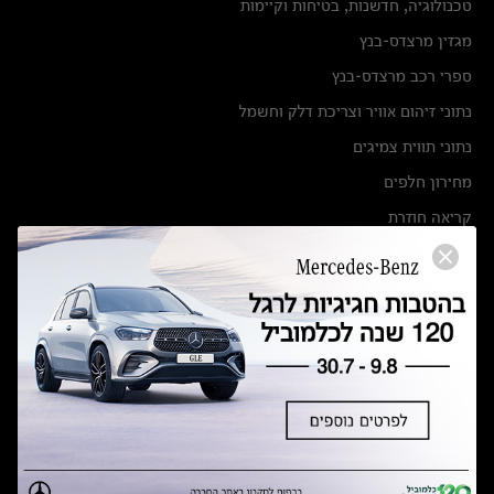
טכנולוגיה, חדשנות, בטיחות וקיימות
מגזין מרצדס-בנץ
ספרי רכב מרצדס-בנץ
נתוני זיהום אוויר וצריכת דלק וחשמל
נתוני תווית צמיגים
מחירון חלפים
קריאה חוזרת
הודעה על הטבות לרכבי מרצדס בהסדר פשרה בתצ 56447-02-19
הסדר פשרה בתצ 56447-02-19
תקנון ימי מכירות 120 לכלמוביל
מצאו אותנו
אולמות תצוגה