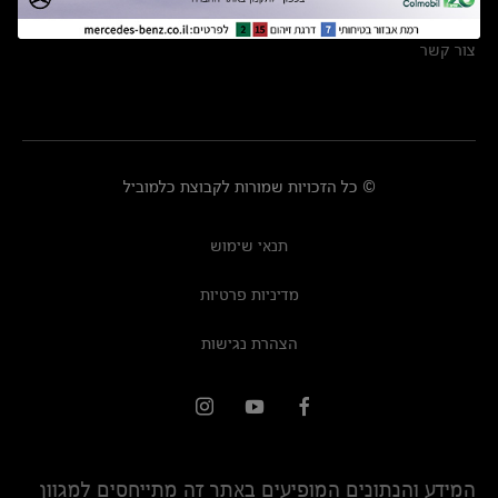
מרכזי שירות
צור קשר
© כל הזכויות שמורות לקבוצת כלמוביל
תנאי שימוש
מדיניות פרטיות
הצהרת נגישות
המידע והנתונים המופיעים באתר זה מתייחסים למגוון