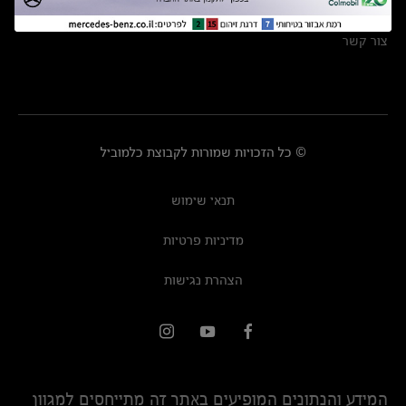
מרכזי שירות
צור קשר
© כל הזכויות שמורות לקבוצת כלמוביל
תנאי שימוש
מדיניות פרטיות
הצהרת נגישות
המידע והנתונים המופיעים באתר זה מתייחסים למגוון