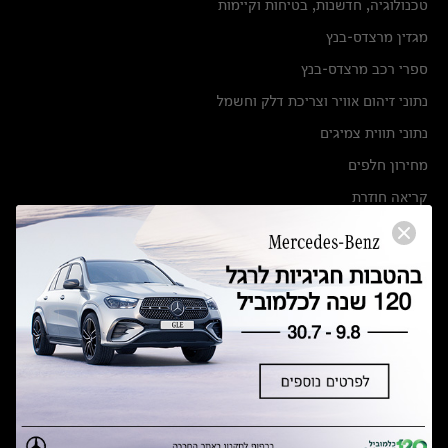
טכנולוגיה, חדשנות, בטיחות וקיימות
מגזין מרצדס-בנץ
ספרי רכב מרצדס-בנץ
נתוני זיהום אוויר וצריכת דלק וחשמל
נתוני תווית צמיגים
מחירון חלפים
קריאה חוזרת
הודעה על הטבות לרכבי מרצדס בהסדר פשרה בתצ 56447-02-19
הסדר פשרה בתצ 56447-02-19
תקנון ימי מכירות 120 לכלמוביל
מצאו אותנו
אולמות תצוגה