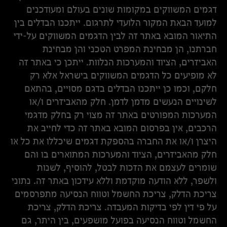
דגמים המשווקים במקומות שונים בעולם ומעודכנים
למועד הבאת המקור הלועדי לתרגום. ייתכנו הבדלים בין
התיאור המובא באתר זה לבין הדגמים המשווקים על-ידי
חברתנו, הן מבחינת המפרט הטכני והן מבחינת
האביזרים, הציוד והמערכות הנלוות. ייתכן כי באתר זה
לא מופיעים כל הדגמים המשווקים בישראל אלא רק
חלקם, וכמו כן ייתכנו הבדלים בדגם מסויים, בהתאם
לשינויים הנעשים מדמן לדמן. חלק מהאביזרים ו/או
המערכות המפורטים באתר זה מצוי רק בחלק מדגמי
הרכבים, אין בפרסום המובא באתר זה כדי לחייב את
היצרן ו/או את החברה בהספקת דגמים שיכללו את כל או
חלק מהאביזרים, הציוד והמערכות המתוארים בו והם
שומרים לעצמם את הזכות לבטל, להוסיף, לשנות
ולשפר, ללא הודעה מוקדמת וללא עידכון באתר זה. נתוני
צריכת הדלק, צריכת החשמל וטווח הנסיעה מתפרסמים
על פי דין לפי בדיקות המעבדה. צריכת הדלק, צריכת
החשמל וטווח הנסיעה בפועל מושפעים, בין היתר, גם