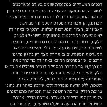
דגמים המשווקים במקומות שונים בעולם ומעודכנים
למועד הבאת המקור הלועדי לתרגום. ייתכנו הבדלים בין
התיאור המובא באתר זה לבין הדגמים המשווקים על-ידי
חברתנו, הן מבחינת המפרט הטכני והן מבחינת
האביזרים, הציוד והמערכות הנלוות. ייתכן כי באתר זה
לא מופיעים כל הדגמים המשווקים בישראל אלא רק
חלקם, וכמו כן ייתכנו הבדלים בדגם מסויים, בהתאם
לשינויים הנעשים מדמן לדמן. חלק מהאביזרים ו/או
המערכות המפורטים באתר זה מצוי רק בחלק מדגמי
הרכבים, אין בפרסום המובא באתר זה כדי לחייב את
היצרן ו/או את החברה בהספקת דגמים שיכללו את כל או
חלק מהאביזרים, הציוד והמערכות המתוארים בו והם
שומרים לעצמם את הזכות לבטל, להוסיף, לשנות
ולשפר, ללא הודעה מוקדמת וללא עידכון באתר זה. נתוני
צריכת הדלק, צריכת החשמל וטווח הנסיעה מתפרסמים
על פי דין לפי בדיקות המעבדה. צריכת הדלק, צריכת
החשמל וטווח הנסיעה בפועל מושפעים, בין היתר, גם