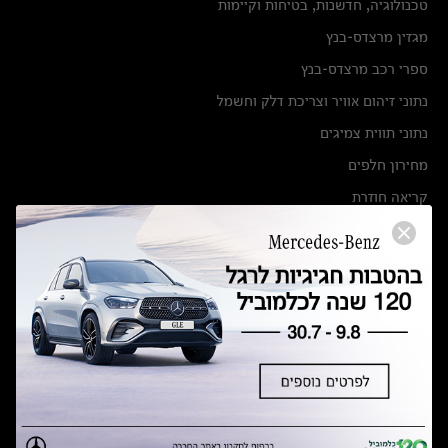
טכנולוגיה, חדשנות, בטיחות וקיימות
מגזין מרצדס-בנץ
ספרי רכב מרצדס-בנץ
נתוני זיהום אוויר וצריכת דלק וחשמל
נתוני תווית צמיגים
מחירון חלפים
קריאה חוזרת
הודעה על הטבות לרכבי מרצדס בהסדר פשרה בתצ 56447-02-19
הסדר פשרה בתצ 56447-02-19
תקנון ימי מכירות 120 לכלמוביל
מצאו אותנו
אולמות תצוגה