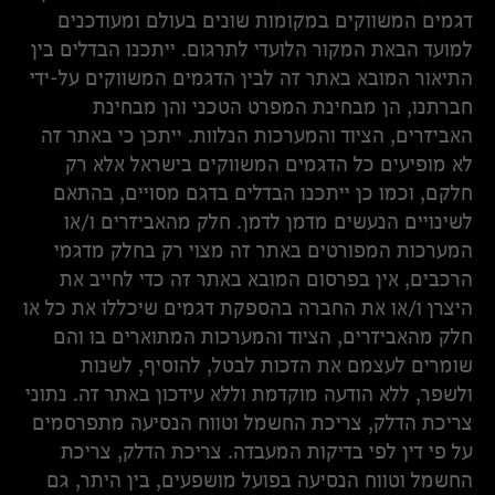
דגמים המשווקים במקומות שונים בעולם ומעודכנים
למועד הבאת המקור הלועדי לתרגום. ייתכנו הבדלים בין
התיאור המובא באתר זה לבין הדגמים המשווקים על-ידי
חברתנו, הן מבחינת המפרט הטכני והן מבחינת
האביזרים, הציוד והמערכות הנלוות. ייתכן כי באתר זה
לא מופיעים כל הדגמים המשווקים בישראל אלא רק
חלקם, וכמו כן ייתכנו הבדלים בדגם מסויים, בהתאם
לשינויים הנעשים מדמן לדמן. חלק מהאביזרים ו/או
המערכות המפורטים באתר זה מצוי רק בחלק מדגמי
הרכבים, אין בפרסום המובא באתר זה כדי לחייב את
היצרן ו/או את החברה בהספקת דגמים שיכללו את כל או
חלק מהאביזרים, הציוד והמערכות המתוארים בו והם
שומרים לעצמם את הזכות לבטל, להוסיף, לשנות
ולשפר, ללא הודעה מוקדמת וללא עידכון באתר זה. נתוני
צריכת הדלק, צריכת החשמל וטווח הנסיעה מתפרסמים
על פי דין לפי בדיקות המעבדה. צריכת הדלק, צריכת
החשמל וטווח הנסיעה בפועל מושפעים, בין היתר, גם