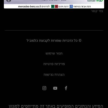
מרכזי שירות
צור קשר
© כל הזכויות שמורות לקבוצת כלמוביל
תנאי שימוש
מדיניות פרטיות
הצהרת נגישות
המידע והנתונים המופיעים באתר זה מתייחסים למגוון