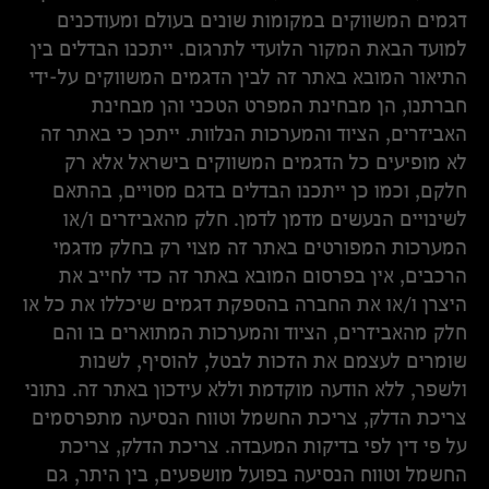
דגמים המשווקים במקומות שונים בעולם ומעודכנים
למועד הבאת המקור הלועדי לתרגום. ייתכנו הבדלים בין
התיאור המובא באתר זה לבין הדגמים המשווקים על-ידי
חברתנו, הן מבחינת המפרט הטכני והן מבחינת
האביזרים, הציוד והמערכות הנלוות. ייתכן כי באתר זה
לא מופיעים כל הדגמים המשווקים בישראל אלא רק
חלקם, וכמו כן ייתכנו הבדלים בדגם מסויים, בהתאם
לשינויים הנעשים מדמן לדמן. חלק מהאביזרים ו/או
המערכות המפורטים באתר זה מצוי רק בחלק מדגמי
הרכבים, אין בפרסום המובא באתר זה כדי לחייב את
היצרן ו/או את החברה בהספקת דגמים שיכללו את כל או
חלק מהאביזרים, הציוד והמערכות המתוארים בו והם
שומרים לעצמם את הזכות לבטל, להוסיף, לשנות
ולשפר, ללא הודעה מוקדמת וללא עידכון באתר זה. נתוני
צריכת הדלק, צריכת החשמל וטווח הנסיעה מתפרסמים
על פי דין לפי בדיקות המעבדה. צריכת הדלק, צריכת
החשמל וטווח הנסיעה בפועל מושפעים, בין היתר, גם