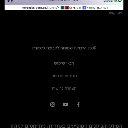
מרכזי שירות
צור קשר
© כל הזכויות שמורות לקבוצת כלמוביל
תנאי שימוש
מדיניות פרטיות
הצהרת נגישות
המידע והנתונים המופיעים באתר זה מתייחסים למגוון