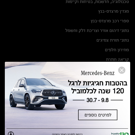
טכנולוגיה, חדשנות, בטיחות וקיימות
מגזין מרצדס-בנץ
ספרי רכב מרצדס-בנץ
נתוני זיהום אוויר וצריכת דלק וחשמל
נתוני תווית צמיגים
מחירון חלפים
קריאה חוזרת
הודעה על הטבות לרכבי מרצדס בהסדר פשרה בתצ 56447-02-19
הסדר פשרה בתצ 56447-02-19
תקנון ימי מכירות 120 לכלמוביל
מצאו אותנו
אולמות תצוגה