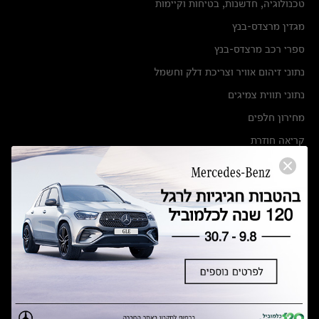
טכנולוגיה, חדשנות, בטיחות וקיימות
מגזין מרצדס-בנץ
ספרי רכב מרצדס-בנץ
נתוני זיהום אוויר וצריכת דלק וחשמל
נתוני תווית צמיגים
מחירון חלפים
קריאה חוזרת
הודעה על הטבות לרכבי מרצדס בהסדר פשרה בתצ 56447-02-19
הסדר פשרה בתצ 56447-02-19
תקנון ימי מכירות 120 לכלמוביל
מצאו אותנו
אולמות תצוגה