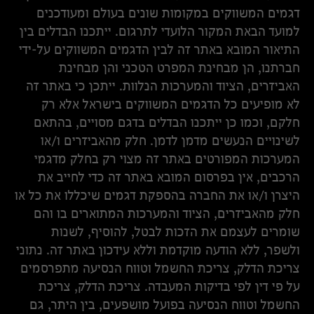
דגמים המשווקים במקומות שונים בעולם ומעודכנים
למועד הבאת המקור הלועדי לתרגום. ייתכנו הבדלים בין
התיאור המובא באתר זה לבין הדגמים המשווקים על-ידי
חברתנו, הן מבחינת המפרט הטכני והן מבחינת
האביזרים, הציוד והמערכות הנלוות. ייתכן כי באתר זה
לא מופיעים כל הדגמים המשווקים בישראל אלא רק
חלקם, וכמו כן ייתכנו הבדלים בדגם מסויים, בהתאם
לשינויים הנעשים מדמן לדמן. חלק מהאביזרים ו/או
המערכות המפורטים באתר זה מצוי רק בחלק מדגמי
הרכבים, אין בפרסום המובא באתר זה כדי לחייב את
היצרן ו/או את החברה בהספקת דגמים שיכללו את כל או
חלק מהאביזרים, הציוד והמערכות המתוארים בו והם
שומרים לעצמם את הזכות לבטל, להוסיף, לשנות
ולשפר, ללא הודעה מוקדמת וללא עידכון באתר זה. נתוני
צריכת הדלק, צריכת החשמל וטווח הנסיעה מתפרסמים
על פי דין לפי בדיקות המעבדה. צריכת הדלק, צריכת
החשמל וטווח הנסיעה בפועל מושפעים, בין היתר, גם