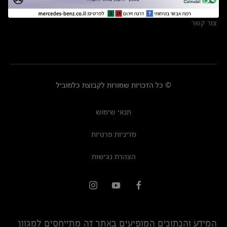
מרכזי שירות
צור קשר
© כל הזכויות שמורות לקבוצת כלמוביל
תנאי שימוש
מדיניות פרטיות
הצהרת נגישות
המידע והנתונים המופיעים באתר זה מתייחסים למגוון