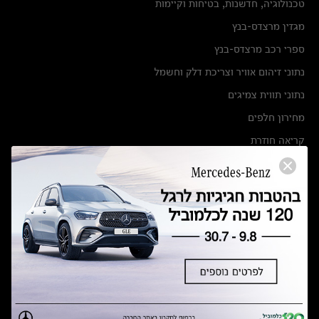
טכנולוגיה, חדשנות, בטיחות וקיימות
מגזין מרצדס-בנץ
ספרי רכב מרצדס-בנץ
נתוני זיהום אוויר וצריכת דלק וחשמל
נתוני תווית צמיגים
מחירון חלפים
קריאה חוזרת
הודעה על הטבות לרכבי מרצדס בהסדר פשרה בתצ 56447-02-19
הסדר פשרה בתצ 56447-02-19
תקנון ימי מכירות 120 לכלמוביל
מצאו אותנו
אולמות תצוגה