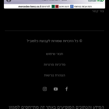
מרכזי שירות
צור קשר
© כל הזכויות שמורות לקבוצת כלמוביל
תנאי שימוש
מדיניות פרטיות
הצהרת נגישות
המידע והנתונים המופיעים באתר זה מתייחסים למגוון