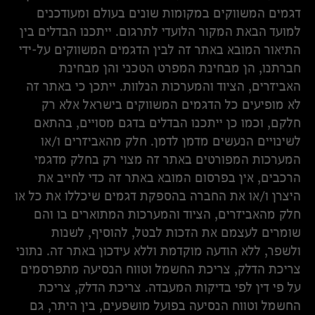
דגמים המשווקים במקומות שונים בעולם ומעודכנים
למועד הבאת המקור הלועדי לתרגום. ייתכנו הבדלים בין
התיאור המובא באתר זה לבין הדגמים המשווקים על-ידי
חברתנו, הן מבחינת המפרט הטכני והן מבחינת
האביזרים, הציוד והמערכות הנלוות. ייתכן כי באתר זה
לא מופיעים כל הדגמים המשווקים בישראל אלא רק
חלקם, וכמו כן ייתכנו הבדלים בדגם מסויים, בהתאם
לשינויים הנעשים מדמן לדמן. חלק מהאביזרים ו/או
המערכות המפורטים באתר זה מצוי רק בחלק מדגמי
הרכבים, אין בפרסום המובא באתר זה כדי לחייב את
היצרן ו/או את החברה בהספקת דגמים שיכללו את כל או
חלק מהאביזרים, הציוד והמערכות המתוארים בו והם
שומרים לעצמם את הזכות לבטל, להוסיף, לשנות
ולשפר, ללא הודעה מוקדמת וללא עידכון באתר זה. נתוני
צריכת הדלק, צריכת החשמל וטווח הנסיעה מתפרסמים
על פי דין לפי בדיקות המעבדה. צריכת הדלק, צריכת
החשמל וטווח הנסיעה בפועל מושפעים, בין היתר, גם