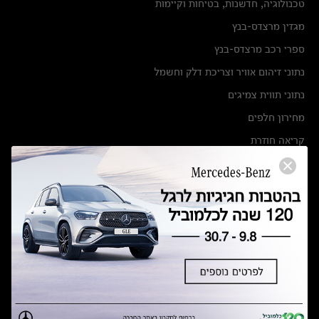
טכנולוגיה, חדשנות, בטיחות וקיימות
מגזין מרצדס-בנץ
ספרי רכב מרצדס-בנץ
נתוני זיהום אוויר וצריכת דלק וחשמל
נתוני תווית צמיגים
מחירון חלפים
קריאה חוזרת
הודעה על הטבות לרכבי מרצדס בהסדר פשרה בתצ 56447-02-19
הסדר פשרה בתצ 56447-02-19
תקנון ימי מכירות 120 לכלמוביל
מצאו אותנו
אולמות תצוגה