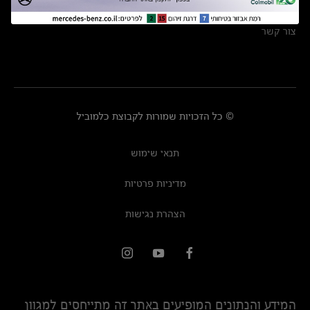
מרכזי שירות
צור קשר
© כל הזכויות שמורות לקבוצת כלמוביל
תנאי שימוש
מדיניות פרטיות
הצהרת נגישות
המידע והנתונים המופיעים באתר זה מתייחסים למגוון