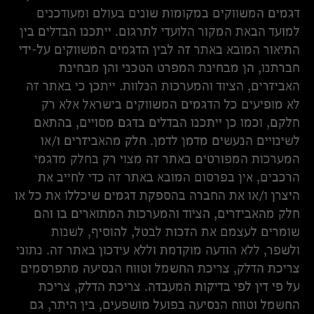
דגמים המשווקים במקומות שונים בעולם ומעודכנים
למועד הבאת המקור הלועדי לתרגום. ייתכנו הבדלים בין
התיאור המובא באתר זה לבין הדגמים המשווקים על-ידי
חברתנו, הן מבחינת המפרט הטכני והן מבחינת
האביזרים, הציוד והמערכות הנלוות. ייתכן כי באתר זה
לא מופיעים כל הדגמים המשווקים בישראל אלא רק
חלקם, וכמו כן ייתכנו הבדלים בדגם מסויים, בהתאם
לשינויים הנעשים מדמן לדמן. חלק מהאביזרים ו/או
המערכות המפורטים באתר זה מצוי רק בחלק מדגמי
הרכבים, אין בפרסום המובא באתר זה כדי לחייב את
היצרן ו/או את החברה בהספקת דגמים שיכללו את כל או
חלק מהאביזרים, הציוד והמערכות המתוארים בו והם
שומרים לעצמם את הזכות לבטל, להוסיף, לשנות
ולשפר, ללא הודעה מוקדמת וללא עידכון באתר זה. נתוני
צריכת הדלק, צריכת החשמל וטווח הנסיעה מתפרסמים
על פי דין לפי בדיקות המעבדה. צריכת הדלק, צריכת
החשמל וטווח הנסיעה בפועל מושפעים, בין היתר, גם