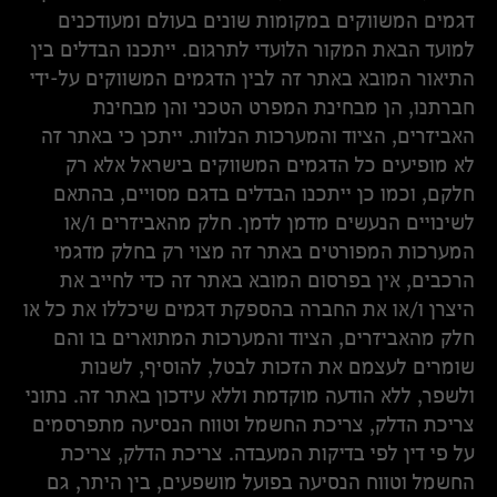
דגמים המשווקים במקומות שונים בעולם ומעודכנים
למועד הבאת המקור הלועדי לתרגום. ייתכנו הבדלים בין
התיאור המובא באתר זה לבין הדגמים המשווקים על-ידי
חברתנו, הן מבחינת המפרט הטכני והן מבחינת
האביזרים, הציוד והמערכות הנלוות. ייתכן כי באתר זה
לא מופיעים כל הדגמים המשווקים בישראל אלא רק
חלקם, וכמו כן ייתכנו הבדלים בדגם מסויים, בהתאם
לשינויים הנעשים מדמן לדמן. חלק מהאביזרים ו/או
המערכות המפורטים באתר זה מצוי רק בחלק מדגמי
הרכבים, אין בפרסום המובא באתר זה כדי לחייב את
היצרן ו/או את החברה בהספקת דגמים שיכללו את כל או
חלק מהאביזרים, הציוד והמערכות המתוארים בו והם
שומרים לעצמם את הזכות לבטל, להוסיף, לשנות
ולשפר, ללא הודעה מוקדמת וללא עידכון באתר זה. נתוני
צריכת הדלק, צריכת החשמל וטווח הנסיעה מתפרסמים
על פי דין לפי בדיקות המעבדה. צריכת הדלק, צריכת
החשמל וטווח הנסיעה בפועל מושפעים, בין היתר, גם