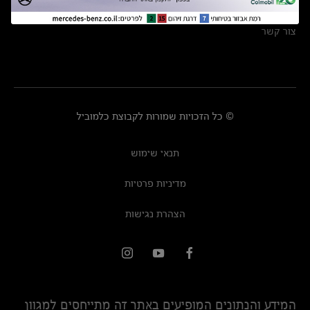
מרכזי שירות
צור קשר
© כל הזכויות שמורות לקבוצת כלמוביל
תנאי שימוש
מדיניות פרטיות
הצהרת נגישות
המידע והנתונים המופיעים באתר זה מתייחסים למגוון