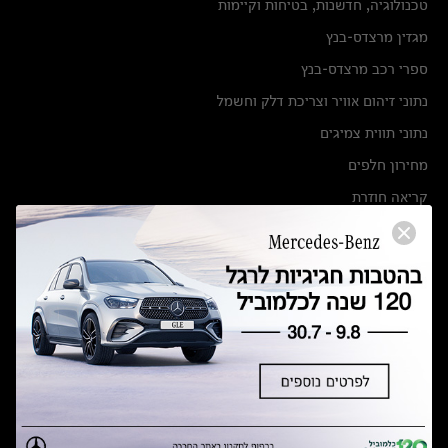
טכנולוגיה, חדשנות, בטיחות וקיימות
מגזין מרצדס-בנץ
ספרי רכב מרצדס-בנץ
נתוני זיהום אוויר וצריכת דלק וחשמל
נתוני תווית צמיגים
מחירון חלפים
קריאה חוזרת
הודעה על הטבות לרכבי מרצדס בהסדר פשרה בתצ 56447-02-19
הסדר פשרה בתצ 56447-02-19
תקנון ימי מכירות 120 לכלמוביל
מצאו אותנו
אולמות תצוגה