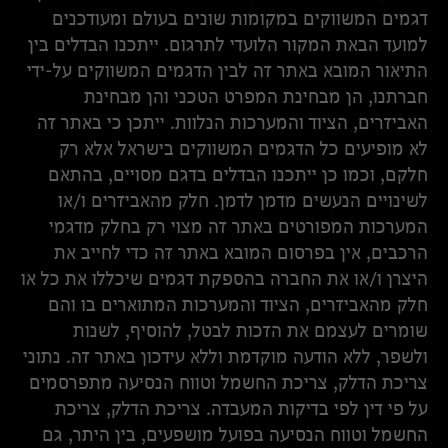
דגמים המשווקים במקומות שונים בעולם ומעודכנים
למועד הבאת המקור הלועדי לתרגום. ייתכנו הבדלים בין
התיאור המובא באתר זה לבין הדגמים המשווקים על-ידי
חברתנו, הן מבחינת המפרט הטכני והן מבחינת
האביזרים, הציוד והמערכות הנלוות. ייתכן כי באתר זה
לא מופיעים כל הדגמים המשווקים בישראל אלא רק
חלקם, וכמו כן ייתכנו הבדלים בדגם מסויים, בהתאם
לשינויים הנעשים מדמן לדמן. חלק מהאביזרים ו/או
המערכות המפורטים באתר זה מצוי רק בחלק מדגמי
הרכבים, אין בפרסום המובא באתר זה כדי לחייב את
היצרן ו/או את החברה בהספקת דגמים שיכללו את כל או
חלק מהאביזרים, הציוד והמערכות המתוארים בו והם
שומרים לעצמם את הזכות לבטל, להוסיף, לשנות
ולשפר, ללא הודעה מוקדמת וללא עידכון באתר זה. נתוני
צריכת הדלק, צריכת החשמל וטווח הנסיעה מתפרסמים
על פי דין לפי בדיקות המעבדה. צריכת הדלק, צריכת
החשמל וטווח הנסיעה בפועל מושפעים, בין היתר, גם