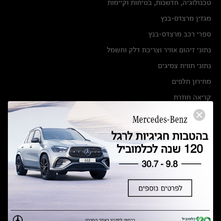
טכנולוגיה, חדשנות, בטיחות וקיימות
מגזין מרצדס-בנץ
ספרי רכב מרצדס-בנץ
נתוני זיהום אוויר וצריכת דלק וחשמל
נתוני תווית צמיגים
מחירון חלפים
קריאה חוזרת
הודעה על הטבות לרכבי מרצדס בהסדר פשרה בתצ 56447-02-19
הסדר פשרה בתצ 56447-02-19
תקנון ימי מכירות 120 לכלמוביל
מצאו אותנו
אולמות תצוגה