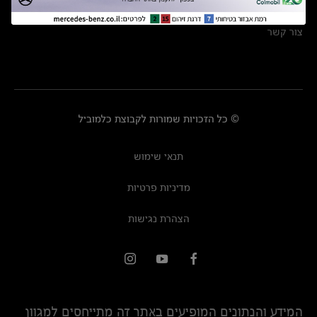
מרכזי שירות
צור קשר
© כל הזכויות שמורות לקבוצת כלמוביל
תנאי שימוש
מדיניות פרטיות
הצהרת נגישות
המידע והנתונים המופיעים באתר זה מתייחסים למגוון