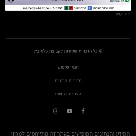
מרכזי שירות
צור קשר
© כל הזכויות שמורות לקבוצת כלמוביל
תנאי שימוש
מדיניות פרטיות
הצהרת נגישות
המידע והנתונים המופיעים באתר זה מתייחסים למגוון