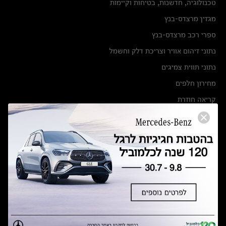
טכנולוגיה, חדשנות, בטיחות וקיימות
מגזין מרצדס-בנץ
ספרי רכב מרצדס-בנץ
נתוני זיהום אוויר וצריכת דלק וחשמל
נתוני תווית צמיגים
מחירון חלפים
קריאה חוזרת
הודעה על הטבות לרכבי מרצדס בהסדר פשרה בתצ 56447-02-19
הסדר פשרה בתצ 56447-02-19
תקנון ימי מכירות 120 לכלמוביל
מצאו אותנו
אולמות תצוגה