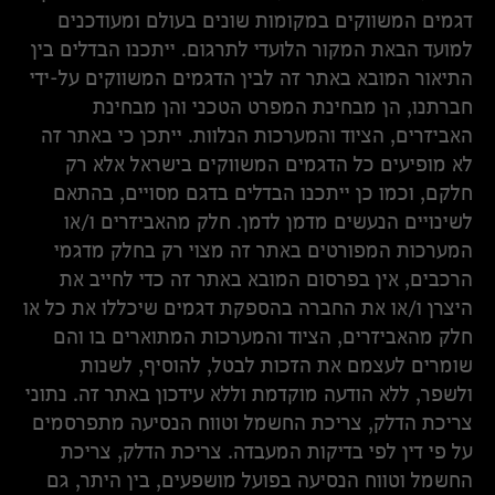
דגמים המשווקים במקומות שונים בעולם ומעודכנים
למועד הבאת המקור הלועדי לתרגום. ייתכנו הבדלים בין
התיאור המובא באתר זה לבין הדגמים המשווקים על-ידי
חברתנו, הן מבחינת המפרט הטכני והן מבחינת
האביזרים, הציוד והמערכות הנלוות. ייתכן כי באתר זה
לא מופיעים כל הדגמים המשווקים בישראל אלא רק
חלקם, וכמו כן ייתכנו הבדלים בדגם מסויים, בהתאם
לשינויים הנעשים מדמן לדמן. חלק מהאביזרים ו/או
המערכות המפורטים באתר זה מצוי רק בחלק מדגמי
הרכבים, אין בפרסום המובא באתר זה כדי לחייב את
היצרן ו/או את החברה בהספקת דגמים שיכללו את כל או
חלק מהאביזרים, הציוד והמערכות המתוארים בו והם
שומרים לעצמם את הזכות לבטל, להוסיף, לשנות
ולשפר, ללא הודעה מוקדמת וללא עידכון באתר זה. נתוני
צריכת הדלק, צריכת החשמל וטווח הנסיעה מתפרסמים
על פי דין לפי בדיקות המעבדה. צריכת הדלק, צריכת
החשמל וטווח הנסיעה בפועל מושפעים, בין היתר, גם