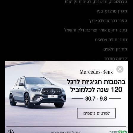
טכנולוגיה, חדשנות, בטיחות וקיימות
מגזין מרצדס-בנץ
ספרי רכב מרצדס-בנץ
נתוני זיהום אוויר וצריכת דלק וחשמל
נתוני תווית צמיגים
מחירון חלפים
קריאה חוזרת
הודעה על הטבות לרכבי מרצדס בהסדר פשרה בתצ 56447-02-19
הסדר פשרה בתצ 56447-02-19
תקנון ימי מכירות 120 לכלמוביל
מצאו אותנו
אולמות תצוגה