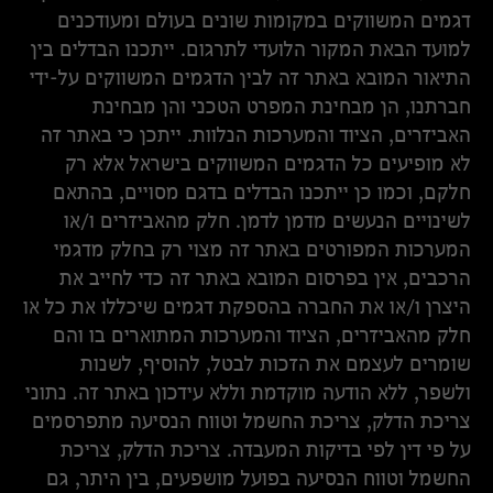
דגמים המשווקים במקומות שונים בעולם ומעודכנים
למועד הבאת המקור הלועדי לתרגום. ייתכנו הבדלים בין
התיאור המובא באתר זה לבין הדגמים המשווקים על-ידי
חברתנו, הן מבחינת המפרט הטכני והן מבחינת
האביזרים, הציוד והמערכות הנלוות. ייתכן כי באתר זה
לא מופיעים כל הדגמים המשווקים בישראל אלא רק
חלקם, וכמו כן ייתכנו הבדלים בדגם מסויים, בהתאם
לשינויים הנעשים מדמן לדמן. חלק מהאביזרים ו/או
המערכות המפורטים באתר זה מצוי רק בחלק מדגמי
הרכבים, אין בפרסום המובא באתר זה כדי לחייב את
היצרן ו/או את החברה בהספקת דגמים שיכללו את כל או
חלק מהאביזרים, הציוד והמערכות המתוארים בו והם
שומרים לעצמם את הזכות לבטל, להוסיף, לשנות
ולשפר, ללא הודעה מוקדמת וללא עידכון באתר זה. נתוני
צריכת הדלק, צריכת החשמל וטווח הנסיעה מתפרסמים
על פי דין לפי בדיקות המעבדה. צריכת הדלק, צריכת
החשמל וטווח הנסיעה בפועל מושפעים, בין היתר, גם