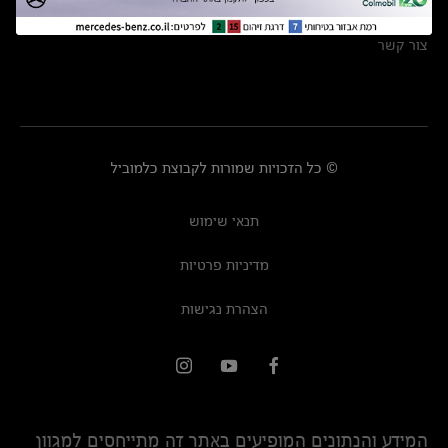
מרכזי שירות
צור קשר
© כל הזכויות שמורות לקבוצת כלמוביל
תנאי שימוש
מדיניות פרטיות
הצהרת נגישות
המידע והנתונים המופיעים באתר זה מתייחסים למגוון