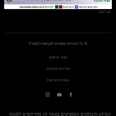
מרכזי שירות
צור קשר
© כל הזכויות שמורות לקבוצת כלמוביל
תנאי שימוש
מדיניות פרטיות
הצהרת נגישות
המידע והנתונים המופיעים באתר זה מתייחסים למגוון