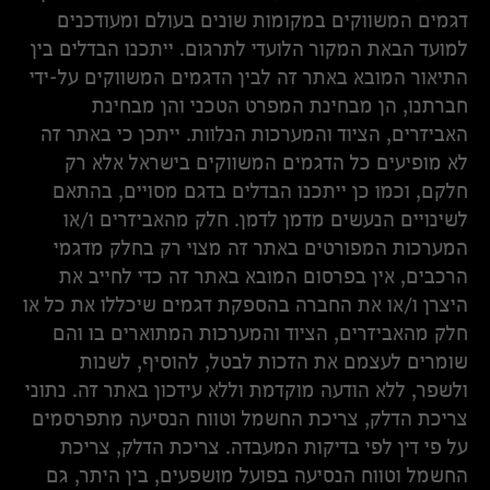
דגמים המשווקים במקומות שונים בעולם ומעודכנים
למועד הבאת המקור הלועדי לתרגום. ייתכנו הבדלים בין
התיאור המובא באתר זה לבין הדגמים המשווקים על-ידי
חברתנו, הן מבחינת המפרט הטכני והן מבחינת
האביזרים, הציוד והמערכות הנלוות. ייתכן כי באתר זה
לא מופיעים כל הדגמים המשווקים בישראל אלא רק
חלקם, וכמו כן ייתכנו הבדלים בדגם מסויים, בהתאם
לשינויים הנעשים מדמן לדמן. חלק מהאביזרים ו/או
המערכות המפורטים באתר זה מצוי רק בחלק מדגמי
הרכבים, אין בפרסום המובא באתר זה כדי לחייב את
היצרן ו/או את החברה בהספקת דגמים שיכללו את כל או
חלק מהאביזרים, הציוד והמערכות המתוארים בו והם
שומרים לעצמם את הזכות לבטל, להוסיף, לשנות
ולשפר, ללא הודעה מוקדמת וללא עידכון באתר זה. נתוני
צריכת הדלק, צריכת החשמל וטווח הנסיעה מתפרסמים
על פי דין לפי בדיקות המעבדה. צריכת הדלק, צריכת
החשמל וטווח הנסיעה בפועל מושפעים, בין היתר, גם