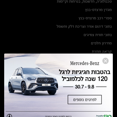
טכנולוגיה, חדשנות, בטיחות וקיימות
מגזין מרצדס-בנץ
ספרי רכב מרצדס-בנץ
נתוני זיהום אוויר וצריכת דלק וחשמל
נתוני תווית צמיגים
מחירון חלפים
קריאה חוזרת
הודעה על הטבות לרכבי מרצדס בהסדר פשרה בתצ 56447-02-19
הסדר פשרה בתצ 56447-02-19
תקנון ימי מכירות 120 לכלמוביל
מצאו אותנו
אולמות תצוגה