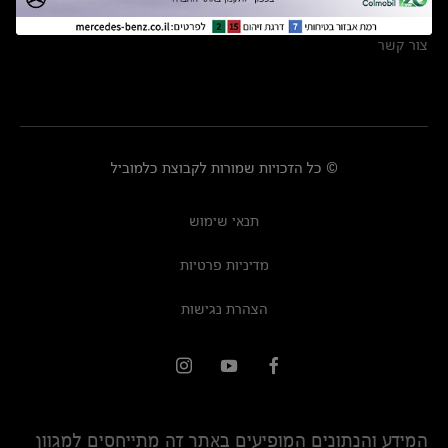
מרכזי שירות
צור קשר
© כל הזכויות שמורות לקבוצת כלמוביל
תנאי שימוש
מדיניות פרטיות
הצהרת נגישות
המידע והנתונים המופיעים באתר זה מתייחסים למגוון