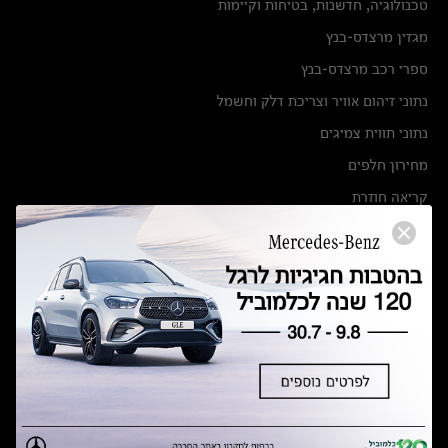
טכנולוגיה, חדשנות, בטיחות וקיימות
מגזין מרצדס-בנץ
ספרי רכב מרצדס-בנץ
נתוני זיהום אוויר וצריכת דלק וחשמל
נתוני תווית צמיגים
מחירון חלפים
קריאה חוזרת
הודעה על הטבות לרכבי מרצדס בהסדר פשרה בתצ 56447-02-19
הסדר פשרה בתצ 56447-02-19
תקנון ימי מכירות 120 לכלמוביל
מצאו אותנו
אולמות תצוגה