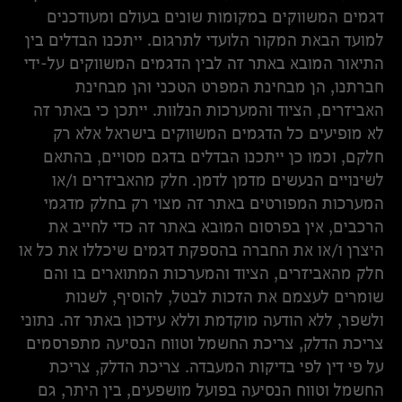
דגמים המשווקים במקומות שונים בעולם ומעודכנים
למועד הבאת המקור הלועדי לתרגום. ייתכנו הבדלים בין
התיאור המובא באתר זה לבין הדגמים המשווקים על-ידי
חברתנו, הן מבחינת המפרט הטכני והן מבחינת
האביזרים, הציוד והמערכות הנלוות. ייתכן כי באתר זה
לא מופיעים כל הדגמים המשווקים בישראל אלא רק
חלקם, וכמו כן ייתכנו הבדלים בדגם מסויים, בהתאם
לשינויים הנעשים מדמן לדמן. חלק מהאביזרים ו/או
המערכות המפורטים באתר זה מצוי רק בחלק מדגמי
הרכבים, אין בפרסום המובא באתר זה כדי לחייב את
היצרן ו/או את החברה בהספקת דגמים שיכללו את כל או
חלק מהאביזרים, הציוד והמערכות המתוארים בו והם
שומרים לעצמם את הזכות לבטל, להוסיף, לשנות
ולשפר, ללא הודעה מוקדמת וללא עידכון באתר זה. נתוני
צריכת הדלק, צריכת החשמל וטווח הנסיעה מתפרסמים
על פי דין לפי בדיקות המעבדה. צריכת הדלק, צריכת
החשמל וטווח הנסיעה בפועל מושפעים, בין היתר, גם