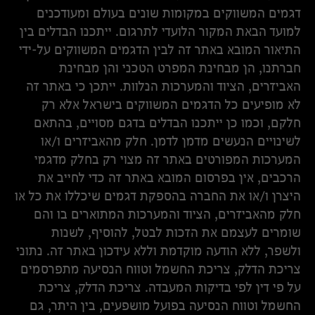
דגמים המשווקים במקומות שונים בעולם ומעודכנים
למועד הבאת המקור הלועדי לתרגום. ייתכנו הבדלים בין
התיאור המובא באתר זה לבין הדגמים המשווקים על-ידי
חברתנו, הן מבחינת המפרט הטכני והן מבחינת
האביזרים, הציוד והמערכות הנלוות. ייתכן כי באתר זה
לא מופיעים כל הדגמים המשווקים בישראל אלא רק
חלקם, וכמו כן ייתכנו הבדלים בדגם מסויים, בהתאם
לשינויים הנעשים מדמן לדמן. חלק מהאביזרים ו/או
המערכות המפורטים באתר זה מצוי רק בחלק מדגמי
הרכבים, אין בפרסום המובא באתר זה כדי לחייב את
היצרן ו/או את החברה בהספקת דגמים שיכללו את כל או
חלק מהאביזרים, הציוד והמערכות המתוארים בו והם
שומרים לעצמם את הזכות לבטל, להוסיף, לשנות
ולשפר, ללא הודעה מוקדמת וללא עידכון באתר זה. נתוני
צריכת הדלק, צריכת החשמל וטווח הנסיעה מתפרסמים
על פי דין לפי בדיקות המעבדה. צריכת הדלק, צריכת
החשמל וטווח הנסיעה בפועל מושפעים, בין היתר, גם