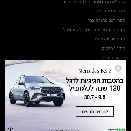
טכנולוגיה, חדשנות, בטיחות וקיימות
מגזין מרצדס-בנץ
ספרי רכב מרצדס-בנץ
נתוני זיהום אוויר וצריכת דלק וחשמל
נתוני תווית צמיגים
מחירון חלפים
קריאה חוזרת
הודעה על הטבות לרכבי מרצדס בהסדר פשרה בתצ 56447-02-19
הסדר פשרה בתצ 56447-02-19
תקנון ימי מכירות 120 לכלמוביל
מצאו אותנו
אולמות תצוגה