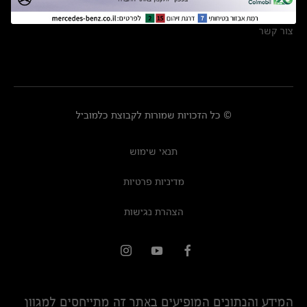
מרכזי שירות
צור קשר
© כל הזכויות שמורות לקבוצת כלמוביל
תנאי שימוש
מדיניות פרטיות
הצהרת נגישות
המידע והנתונים המופיעים באתר זה מתייחסים למגוון