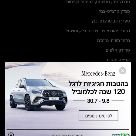
טכנולוגיה, חדשנות, בטיחות וקיימות
מגזין מרצדס-בנץ
ספרי רכב מרצדס-בנץ
נתוני זיהום אוויר וצריכת דלק וחשמל
נתוני תווית צמיגים
מחירון חלפים
קריאה חוזרת
הודעה על הטבות לרכבי מרצדס בהסדר פשרה בתצ 56447-02-19
הסדר פשרה בתצ 56447-02-19
תקנון ימי מכירות 120 לכלמוביל
מצאו אותנו
אולמות תצוגה