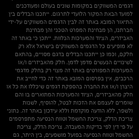
דגמים המשווקים במקומות שונים בעולם ומעודכנים
למועד הבאת המקור הלועדי לתרגום. ייתכנו הבדלים בין
התיאור המובא באתר זה לבין הדגמים המשווקים על-ידי
חברתנו, הן מבחינת המפרט הטכני והן מבחינת
האביזרים, הציוד והמערכות הנלוות. ייתכן כי באתר זה
לא מופיעים כל הדגמים המשווקים בישראל אלא רק
חלקם, וכמו כן ייתכנו הבדלים בדגם מסויים, בהתאם
לשינויים הנעשים מדמן לדמן. חלק מהאביזרים ו/או
המערכות המפורטים באתר זה מצוי רק בחלק מדגמי
הרכבים, אין בפרסום המובא באתר זה כדי לחייב את
היצרן ו/או את החברה בהספקת דגמים שיכללו את כל או
חלק מהאביזרים, הציוד והמערכות המתוארים בו והם
שומרים לעצמם את הזכות לבטל, להוסיף, לשנות
ולשפר, ללא הודעה מוקדמת וללא עידכון באתר זה. נתוני
צריכת הדלק, צריכת החשמל וטווח הנסיעה מתפרסמים
על פי דין לפי בדיקות המעבדה. צריכת הדלק, צריכת
החשמל וטווח הנסיעה בפועל מושפעים, בין היתר, גם