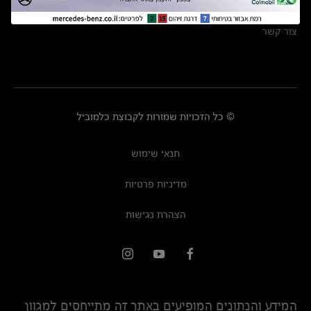
מרכזי שירות
צור קשר
© כל הזכויות שמורות לקבוצת כלמוביל
תנאי שימוש
מדיניות פרטיות
הצהרת נגישות
המידע והנתונים המופיעים באתר זה מתייחסים למגוון