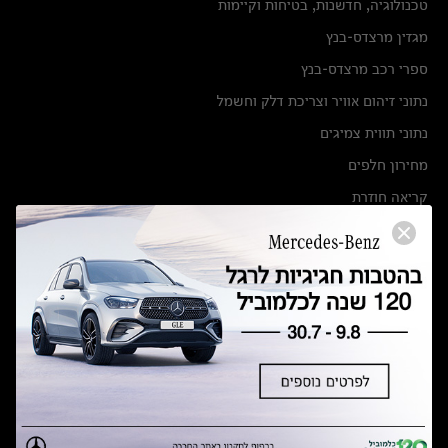
טכנולוגיה, חדשנות, בטיחות וקיימות
מגזין מרצדס-בנץ
ספרי רכב מרצדס-בנץ
נתוני זיהום אוויר וצריכת דלק וחשמל
נתוני תווית צמיגים
מחירון חלפים
קריאה חוזרת
הודעה על הטבות לרכבי מרצדס בהסדר פשרה בתצ 56447-02-19
הסדר פשרה בתצ 56447-02-19
תקנון ימי מכירות 120 לכלמוביל
מצאו אותנו
אולמות תצוגה