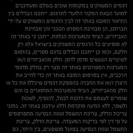
דגמים המשווקים במקומות שונים בעולם ומעודכנים
למועד הבאת המקור הלועדי לתרגום. ייתכנו הבדלים בין
התיאור המובא באתר זה לבין הדגמים המשווקים על-ידי
חברתנו, הן מבחינת המפרט הטכני והן מבחינת
האביזרים, הציוד והמערכות הנלוות. ייתכן כי באתר זה
לא מופיעים כל הדגמים המשווקים בישראל אלא רק
חלקם, וכמו כן ייתכנו הבדלים בדגם מסויים, בהתאם
לשינויים הנעשים מדמן לדמן. חלק מהאביזרים ו/או
המערכות המפורטים באתר זה מצוי רק בחלק מדגמי
הרכבים, אין בפרסום המובא באתר זה כדי לחייב את
היצרן ו/או את החברה בהספקת דגמים שיכללו את כל או
חלק מהאביזרים, הציוד והמערכות המתוארים בו והם
שומרים לעצמם את הזכות לבטל, להוסיף, לשנות
ולשפר, ללא הודעה מוקדמת וללא עידכון באתר זה. נתוני
צריכת הדלק, צריכת החשמל וטווח הנסיעה מתפרסמים
על פי דין לפי בדיקות המעבדה. צריכת הדלק, צריכת
החשמל וטווח הנסיעה בפועל מושפעים, בין היתר, גם