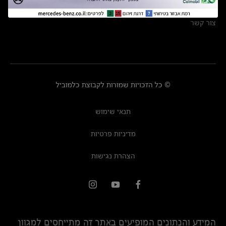
מרכזי שירות
צור קשר
© כל הזכויות שמורות לקבוצת כלמוביל
תנאי שימוש
מדיניות פרטיות
הצהרת נגישות
המידע והנתונים המופיעים באתר זה מתייחסים למגוון