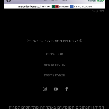
מרכזי שירות
צור קשר
© כל הזכויות שמורות לקבוצת כלמוביל
תנאי שימוש
מדיניות פרטיות
הצהרת נגישות
המידע והנתונים המופיעים באתר זה מתייחסים למגוון