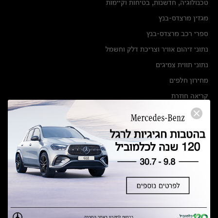
טכנולוגיה, חדשנות, בטיחות וקיימות
מגזין מרצדס-בנץ
ספרי רכב מרצדס-בנץ
נתוני זיהום אוויר וצריכת דלק וחשמל
נתוני תווית צמיגים
מחירון חלפים
קריאה חוזרת
הודעה על הטבות לרכבי מרצדס בהסדר פשרה בתצ 56447-02-19
הסדר פשרה בתצ 56447-02-19
תקנון ימי מכירות 120 לכלמוביל
מצאו אותנו
אולמות תצוגה