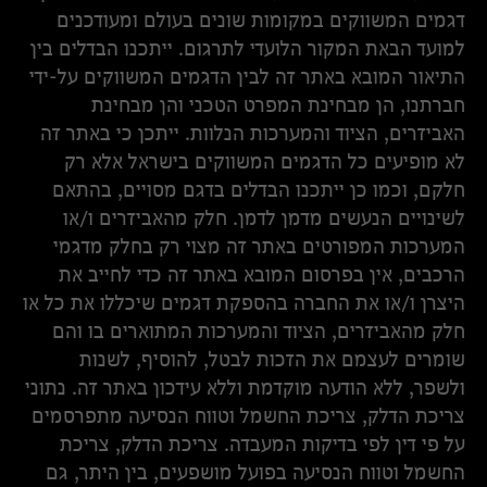
דגמים המשווקים במקומות שונים בעולם ומעודכנים
למועד הבאת המקור הלועדי לתרגום. ייתכנו הבדלים בין
התיאור המובא באתר זה לבין הדגמים המשווקים על-ידי
חברתנו, הן מבחינת המפרט הטכני והן מבחינת
האביזרים, הציוד והמערכות הנלוות. ייתכן כי באתר זה
לא מופיעים כל הדגמים המשווקים בישראל אלא רק
חלקם, וכמו כן ייתכנו הבדלים בדגם מסויים, בהתאם
לשינויים הנעשים מדמן לדמן. חלק מהאביזרים ו/או
המערכות המפורטים באתר זה מצוי רק בחלק מדגמי
הרכבים, אין בפרסום המובא באתר זה כדי לחייב את
היצרן ו/או את החברה בהספקת דגמים שיכללו את כל או
חלק מהאביזרים, הציוד והמערכות המתוארים בו והם
שומרים לעצמם את הזכות לבטל, להוסיף, לשנות
ולשפר, ללא הודעה מוקדמת וללא עידכון באתר זה. נתוני
צריכת הדלק, צריכת החשמל וטווח הנסיעה מתפרסמים
על פי דין לפי בדיקות המעבדה. צריכת הדלק, צריכת
החשמל וטווח הנסיעה בפועל מושפעים, בין היתר, גם