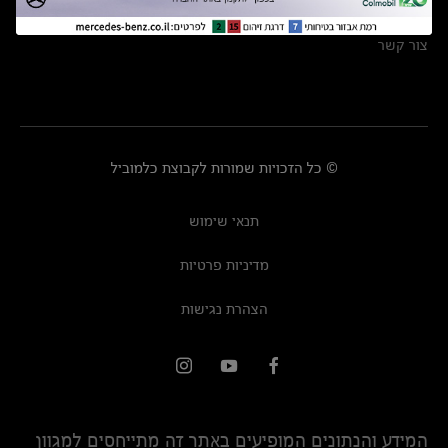
מרכזי שירות
צור קשר
© כל הזכויות שמורות לקבוצת כלמוביל
תנאי שימוש
מדיניות פרטיות
הצהרת נגישות
המידע והנתונים המופיעים באתר זה מתייחסים למגוון