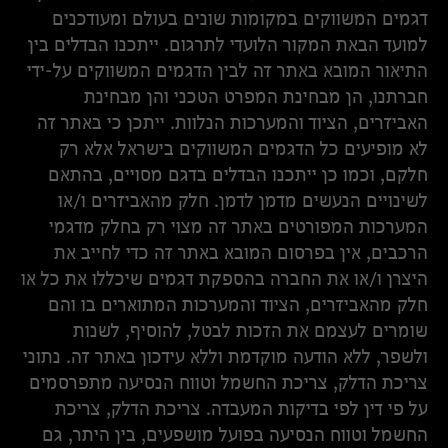
דגמים המשווקים במקומות שונים בעולם ומעודכנים
למועד הבאת המקור הלועדי לתרגום. ייתכנו הבדלים בין
התיאור המובא באתר זה לבין הדגמים המשווקים על-ידי
חברתנו, הן מבחינת המפרט הטכני והן מבחינת
האביזרים, הציוד והמערכות הנלוות. ייתכן כי באתר זה
לא מופיעים כל הדגמים המשווקים בישראל אלא רק
חלקם, וכמו כן ייתכנו הבדלים בדגם מסויים, בהתאם
לשינויים הנעשים מדמן לדמן. חלק מהאביזרים ו/או
המערכות המפורטים באתר זה מצוי רק בחלק מדגמי
הרכבים, אין בפרסום המובא באתר זה כדי לחייב את
היצרן ו/או את החברה בהספקת דגמים שיכללו את כל או
חלק מהאביזרים, הציוד והמערכות המתוארים בו והם
שומרים לעצמם את הזכות לבטל, להוסיף, לשנות
ולשפר, ללא הודעה מוקדמת וללא עידכון באתר זה. נתוני
צריכת הדלק, צריכת החשמל וטווח הנסיעה מתפרסמים
על פי דין לפי בדיקות המעבדה. צריכת הדלק, צריכת
החשמל וטווח הנסיעה בפועל מושפעים, בין היתר, גם