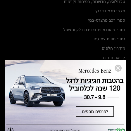
טכנולוגיה, חדשנות, בטיחות וקיימות
מגזין מרצדס-בנץ
ספרי רכב מרצדס-בנץ
נתוני זיהום אוויר וצריכת דלק וחשמל
נתוני תווית צמיגים
מחירון חלפים
קריאה חוזרת
הודעה על הטבות לרכבי מרצדס בהסדר פשרה בתצ 56447-02-19
הסדר פשרה בתצ 56447-02-19
תקנון ימי מכירות 120 לכלמוביל
מצאו אותנו
אולמות תצוגה