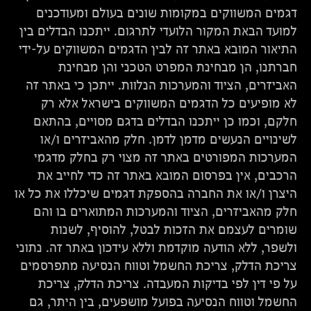
דגמים המשווקים במקומות שונים בעולם ומעודכנים
למועד הבאת המקור הלועדי לתרגום. ייתכנו הבדלים בין
התיאור המובא באתר זה לבין הדגמים המשווקים על-ידי
חברתנו, הן מבחינת המפרט הטכני והן מבחינת
האביזרים, הציוד והמערכות הנלוות. ייתכן כי באתר זה
לא מופיעים כל הדגמים המשווקים בישראל אלא רק
חלקם, וכמו כן ייתכנו הבדלים בדגם מסויים, בהתאם
לשינויים הנעשים מדמן לדמן. חלק מהאביזרים ו/או
המערכות המפורטים באתר זה מצוי רק בחלק מדגמי
הרכבים, אין בפרסום המובא באתר זה כדי לחייב את
היצרן ו/או את החברה בהספקת דגמים שיכללו את כל או
חלק מהאביזרים, הציוד והמערכות המתוארים בו והם
שומרים לעצמם את הזכות לבטל, להוסיף, לשנות
ולשפר, ללא הודעה מוקדמת וללא עידכון באתר זה. נתוני
צריכת הדלק, צריכת החשמל וטווח הנסיעה מתפרסמים
על פי דין לפי בדיקות המעבדה. צריכת הדלק, צריכת
החשמל וטווח הנסיעה בפועל מושפעים, בין היתר, גם