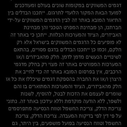
דגמים המשווקים במקומות שונים בעולם ומעודכנים
למועד הבאת המקור הלועדי לתרגום. ייתכנו הבדלים בין
התיאור המובא באתר זה לבין הדגמים המשווקים על-ידי
חברתנו, הן מבחינת המפרט הטכני והן מבחינת
האביזרים, הציוד והמערכות הנלוות. ייתכן כי באתר זה
לא מופיעים כל הדגמים המשווקים בישראל אלא רק
חלקם, וכמו כן ייתכנו הבדלים בדגם מסויים, בהתאם
לשינויים הנעשים מדמן לדמן. חלק מהאביזרים ו/או
המערכות המפורטים באתר זה מצוי רק בחלק מדגמי
הרכבים, אין בפרסום המובא באתר זה כדי לחייב את
היצרן ו/או את החברה בהספקת דגמים שיכללו את כל או
חלק מהאביזרים, הציוד והמערכות המתוארים בו והם
שומרים לעצמם את הזכות לבטל, להוסיף, לשנות
ולשפר, ללא הודעה מוקדמת וללא עידכון באתר זה. נתוני
צריכת הדלק, צריכת החשמל וטווח הנסיעה מתפרסמים
על פי דין לפי בדיקות המעבדה. צריכת הדלק, צריכת
החשמל וטווח הנסיעה בפועל מושפעים, בין היתר, גם