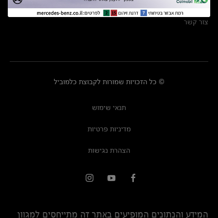
מרכזי שירות
צור קשר
© כל הזכויות שמורות לקבוצת כלמוביל
תנאי שימוש
מדיניות פרטיות
הצהרת נגישות
המידע והנתונים המופיעים באתר זה מתייחסים למגוון