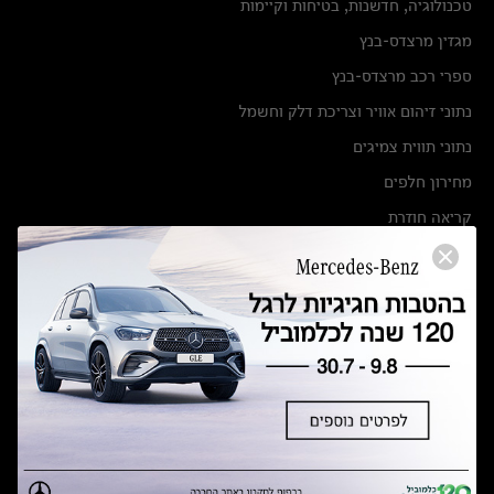
טכנולוגיה, חדשנות, בטיחות וקיימות
מגזין מרצדס-בנץ
ספרי רכב מרצדס-בנץ
נתוני זיהום אוויר וצריכת דלק וחשמל
נתוני תווית צמיגים
מחירון חלפים
קריאה חוזרת
הודעה על הטבות לרכבי מרצדס בהסדר פשרה בתצ 56447-02-19
הסדר פשרה בתצ 56447-02-19
תקנון ימי מכירות 120 לכלמוביל
מצאו אותנו
אולמות תצוגה