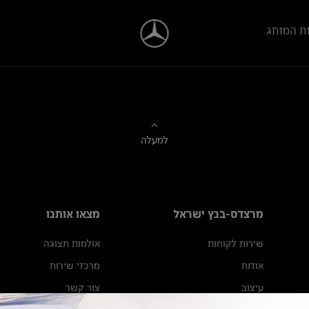
ת המותג
למעלה
מרצדס-בנץ ישראל
מצאו אותנו
שירות לקוחות
אולמות תצוגה
אודות
מרכזי שירות
עיצוב
צור קשר