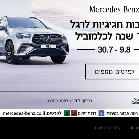
טכנולוגיה, חדשנות, בטיחות וקיימות
מגזין מרצדס-בנץ
ספרי רכב מרצדס-בנץ
נתוני זיהום אוויר וצריכת דלק וחשמל
נתוני תווית צמיגים
מחירון חלפים
קריאה חוזרת
הודעה על הטבות לרכבי מרצדס בהסדר
פשרה בתצ 56447-02-19
הסדר פשרה בתצ 56447-02-19
תקנון ימי מכירות 120 לכלמוביל
רטיות
הצהרת נגישות