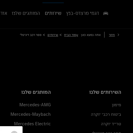
דגמי מרצדס-בנץ
שירותים
המותגים שלנו
אודו
>
>
חזור
אתה נמצא כאן
עמוד הבית
שירותים
ספר רכב דיגיטלי
השירותים שלנו
המותגים שלנו
מימון
Mercedes-AMG
ביטוח רכבי יוקרה
Mercedes-Maybach
טרייד יוקרה
Mercedes Electric