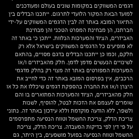
דגמים המשווקים במקומות שונים בעולם ומעודכנים
למועד הבאת המקור הלועדי לתרגום. ייתכנו הבדלים בין
התיאור המובא באתר זה לבין הדגמים המשווקים על-ידי
חברתנו, הן מבחינת המפרט הטכני והן מבחינת
האביזרים, הציוד והמערכות הנלוות. ייתכן כי באתר זה
לא מופיעים כל הדגמים המשווקים בישראל אלא רק
חלקם, וכמו כן ייתכנו הבדלים בדגם מסויים, בהתאם
לשינויים הנעשים מדמן לדמן. חלק מהאביזרים ו/או
המערכות המפורטים באתר זה מצוי רק בחלק מדגמי
הרכבים, אין בפרסום המובא באתר זה כדי לחייב את
היצרן ו/או את החברה בהספקת דגמים שיכללו את כל או
חלק מהאביזרים, הציוד והמערכות המתוארים בו והם
שומרים לעצמם את הזכות לבטל, להוסיף, לשנות
ולשפר, ללא הודעה מוקדמת וללא עידכון באתר זה. נתוני
צריכת הדלק, צריכת החשמל וטווח הנסיעה מתפרסמים
על פי דין לפי בדיקות המעבדה. צריכת הדלק, צריכת
החשמל וטווח הנסיעה בפועל מושפעים, בין היתר, גם