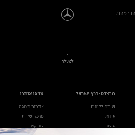
ת המותג
למעלה
מרצדס-בנץ ישראל
מצאו אותנו
שירות לקוחות
אולמות תצוגה
אודות
מרכזי שירות
עיצוב
צור קשר