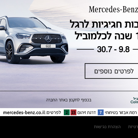
טכנולוגיה, חדשנות, בטיחות וקיימות
מגזין מרצדס-בנץ
ספרי רכב מרצדס-בנץ
נתוני זיהום אוויר וצריכת דלק וחשמל
נתוני תווית צמיגים
מחירון חלפים
קריאה חוזרת
הודעה על הטבות לרכבי מרצדס בהסדר
פשרה בתצ 56447-02-19
הסדר פשרה בתצ 56447-02-19
תקנון ימי מכירות 120 לכלמוביל
רטיות
הצהרת נגישות