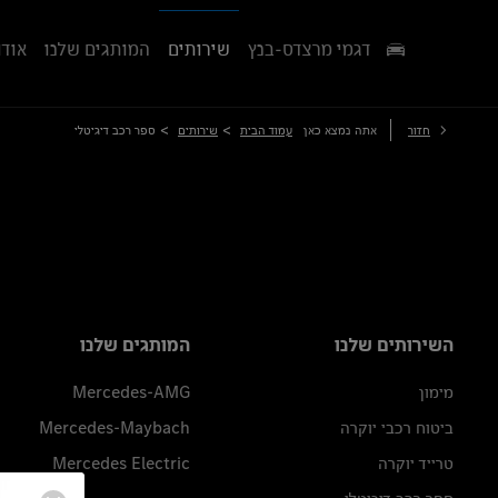
דגמי מרצדס-בנץ
שירותים
המותגים שלנו
אודו
>
>
חזור
אתה נמצא כאן
עמוד הבית
שירותים
ספר רכב דיגיטלי
השירותים שלנו
המותגים שלנו
מימון
Mercedes-AMG
ביטוח רכבי יוקרה
Mercedes-Maybach
טרייד יוקרה
Mercedes Electric