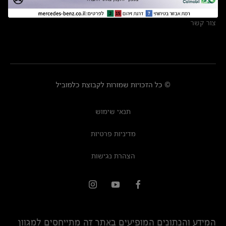
מרכזי שירות
צור קשר
© כל הזכויות שמורות לקבוצת כלמוביל
תנאי שימוש
מדיניות פרטיות
הצהרת נגישות
המידע והנתונים המופיעים באתר זה מתייחסים למגוון