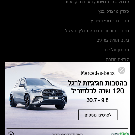
טכנולוגיה, חדשנות, בטיחות וקיימות
מגזין מרצדס-בנץ
ספרי רכב מרצדס-בנץ
נתוני זיהום אוויר וצריכת דלק וחשמל
נתוני תווית צמיגים
מחירון חלפים
קריאה חוזרת
הודעה על הטבות לרכבי מרצדס בהסדר פשרה בתצ 56447-02-19
הסדר פשרה בתצ 56447-02-19
תקנון ימי מכירות 120 לכלמוביל
מצאו אותנו
אולמות תצוגה