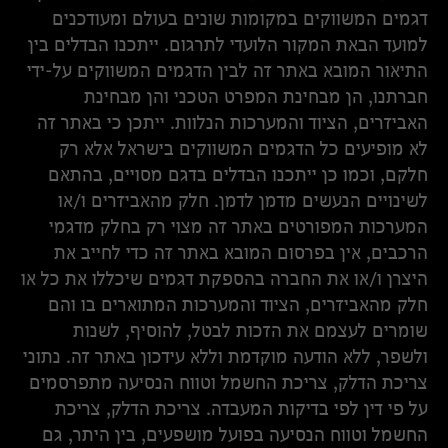
דגמים המשווקים במקומות שונים בעולם ומעודכנים
למועד הבאת המקור הלועדי לתרגום. ייתכנו הבדלים בין
התיאור המובא באתר זה לבין הדגמים המשווקים על-ידי
חברתנו, הן מבחינת המפרט הטכני והן מבחינת
האביזרים, הציוד והמערכות הנלוות. ייתכן כי באתר זה
לא מופיעים כל הדגמים המשווקים בישראל אלא רק
חלקם, וכמו כן ייתכנו הבדלים בדגם מסויים, בהתאם
לשינויים הנעשים מדמן לדמן. חלק מהאביזרים ו/או
המערכות המפורטים באתר זה מצוי רק בחלק מדגמי
הרכבים, אין בפרסום המובא באתר זה כדי לחייב את
היצרן ו/או את החברה בהספקת דגמים שיכללו את כל או
חלק מהאביזרים, הציוד והמערכות המתוארים בו והם
שומרים לעצמם את הזכות לבטל, להוסיף, לשנות
ולשפר, ללא הודעה מוקדמת וללא עידכון באתר זה. נתוני
צריכת הדלק, צריכת החשמל וטווח הנסיעה מתפרסמים
על פי דין לפי בדיקות המעבדה. צריכת הדלק, צריכת
החשמל וטווח הנסיעה בפועל מושפעים, בין היתר, גם