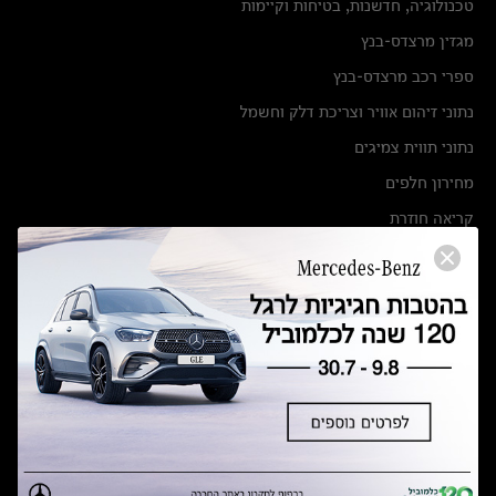
טכנולוגיה, חדשנות, בטיחות וקיימות
מגזין מרצדס-בנץ
ספרי רכב מרצדס-בנץ
נתוני זיהום אוויר וצריכת דלק וחשמל
נתוני תווית צמיגים
מחירון חלפים
קריאה חוזרת
הודעה על הטבות לרכבי מרצדס בהסדר פשרה בתצ 56447-02-19
הסדר פשרה בתצ 56447-02-19
תקנון ימי מכירות 120 לכלמוביל
מצאו אותנו
אולמות תצוגה