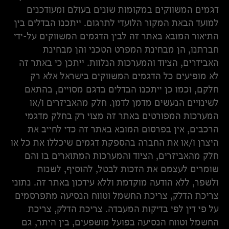
דגמים המשווקים במקומות שונים בעולם ומעודכנים
למועד הבאת המקור הלועדי לתרגום. ייתכנו הבדלים בין
התיאור המובא באתר זה לבין הדגמים המשווקים על-ידי
חברתנו, הן מבחינת המפרט הטכני והן מבחינת
האביזרים, הציוד והמערכות הנלוות. ייתכן כי באתר זה
לא מופיעים כל הדגמים המשווקים בישראל אלא רק
חלקם, וכמו כן ייתכנו הבדלים בדגם מסויים, בהתאם
לשינויים הנעשים מדמן לדמן. חלק מהאביזרים ו/או
המערכות המפורטים באתר זה מצוי רק בחלק מדגמי
הרכבים, אין בפרסום המובא באתר זה כדי לחייב את
היצרן ו/או את החברה בהספקת דגמים שיכללו את כל או
חלק מהאביזרים, הציוד והמערכות המתוארים בו והם
שומרים לעצמם את הזכות לבטל, להוסיף, לשנות
ולשפר, ללא הודעה מוקדמת וללא עידכון באתר זה. נתוני
צריכת הדלק, צריכת החשמל וטווח הנסיעה מתפרסמים
על פי דין לפי בדיקות המעבדה. צריכת הדלק, צריכת
החשמל וטווח הנסיעה בפועל מושפעים, בין היתר, גם