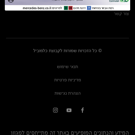
מרכזי שירות
צור קשר
© כל הזכויות שמורות לקבוצת כלמוביל
תנאי שימוש
מדיניות פרטיות
הצהרת נגישות
המידע והנתונים המופיעים באתר זה מתייחסים למגוון