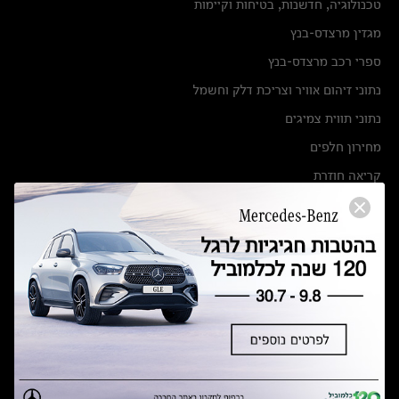
טכנולוגיה, חדשנות, בטיחות וקיימות
מגזין מרצדס-בנץ
ספרי רכב מרצדס-בנץ
נתוני זיהום אוויר וצריכת דלק וחשמל
נתוני תווית צמיגים
מחירון חלפים
קריאה חוזרת
הודעה על הטבות לרכבי מרצדס בהסדר פשרה בתצ 56447-02-19
הסדר פשרה בתצ 56447-02-19
תקנון ימי מכירות 120 לכלמוביל
מצאו אותנו
אולמות תצוגה