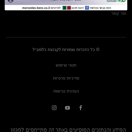
מרכזי שירות
צור קשר
© כל הזכויות שמורות לקבוצת כלמוביל
תנאי שימוש
מדיניות פרטיות
הצהרת נגישות
המידע והנתונים המופיעים באתר זה מתייחסים למגוון