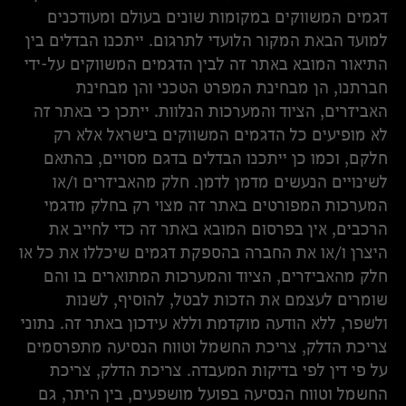
דגמים המשווקים במקומות שונים בעולם ומעודכנים
למועד הבאת המקור הלועדי לתרגום. ייתכנו הבדלים בין
התיאור המובא באתר זה לבין הדגמים המשווקים על-ידי
חברתנו, הן מבחינת המפרט הטכני והן מבחינת
האביזרים, הציוד והמערכות הנלוות. ייתכן כי באתר זה
לא מופיעים כל הדגמים המשווקים בישראל אלא רק
חלקם, וכמו כן ייתכנו הבדלים בדגם מסויים, בהתאם
לשינויים הנעשים מדמן לדמן. חלק מהאביזרים ו/או
המערכות המפורטים באתר זה מצוי רק בחלק מדגמי
הרכבים, אין בפרסום המובא באתר זה כדי לחייב את
היצרן ו/או את החברה בהספקת דגמים שיכללו את כל או
חלק מהאביזרים, הציוד והמערכות המתוארים בו והם
שומרים לעצמם את הזכות לבטל, להוסיף, לשנות
ולשפר, ללא הודעה מוקדמת וללא עידכון באתר זה. נתוני
צריכת הדלק, צריכת החשמל וטווח הנסיעה מתפרסמים
על פי דין לפי בדיקות המעבדה. צריכת הדלק, צריכת
החשמל וטווח הנסיעה בפועל מושפעים, בין היתר, גם