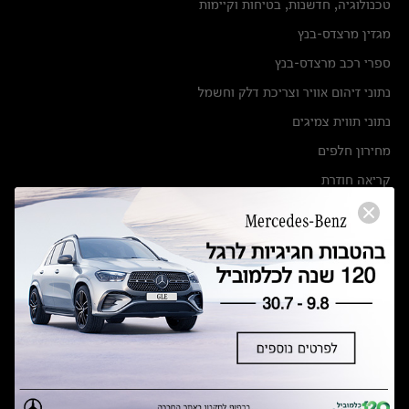
טכנולוגיה, חדשנות, בטיחות וקיימות
מגזין מרצדס-בנץ
ספרי רכב מרצדס-בנץ
נתוני זיהום אוויר וצריכת דלק וחשמל
נתוני תווית צמיגים
מחירון חלפים
קריאה חוזרת
הודעה על הטבות לרכבי מרצדס בהסדר פשרה בתצ 56447-02-19
הסדר פשרה בתצ 56447-02-19
תקנון ימי מכירות 120 לכלמוביל
מצאו אותנו
אולמות תצוגה