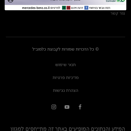
מרכזי שירות
צור קשר
© כל הזכויות שמורות לקבוצת כלמוביל
תנאי שימוש
מדיניות פרטיות
הצהרת נגישות
המידע והנתונים המופיעים באתר זה מתייחסים למגוון