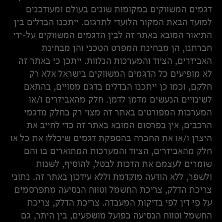
דגמים המשווקים במקומות שונים בעולם ומעודכנים
למועד הבאת המקור הלועדי לתרגום. ייתכנו הבדלים בין
התיאור המובא באתר זה לבין הדגמים המשווקים על-ידי
חברתנו, הן מבחינת המפרט הטכני והן מבחינת
האביזרים, הציוד והמערכות הנלוות. ייתכן כי באתר זה
לא מופיעים כל הדגמים המשווקים בישראל אלא רק
חלקם, וכמו כן ייתכנו הבדלים בדגם מסויים, בהתאם
לשינויים הנעשים מדמן לדמן. חלק מהאביזרים ו/או
המערכות המפורטים באתר זה מצוי רק בחלק מדגמי
הרכבים, אין בפרסום המובא באתר זה כדי לחייב את
היצרן ו/או את החברה בהספקת דגמים שיכללו את כל או
חלק מהאביזרים, הציוד והמערכות המתוארים בו והם
שומרים לעצמם את הזכות לבטל, להוסיף, לשנות
ולשפר, ללא הודעה מוקדמת וללא עידכון באתר זה. נתוני
צריכת הדלק, צריכת החשמל וטווח הנסיעה מתפרסמים
על פי דין לפי בדיקות המעבדה. צריכת הדלק, צריכת
החשמל וטווח הנסיעה בפועל מושפעים, בין היתר, גם