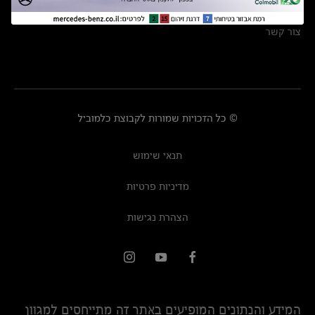
מרכזי שירות
צור קשר
© כל הזכויות שמורות לקבוצת כלמוביל
תנאי שימוש
מדיניות פרטיות
הצהרת נגישות
המידע והנתונים המופיעים באתר זה מתייחסים למגוון