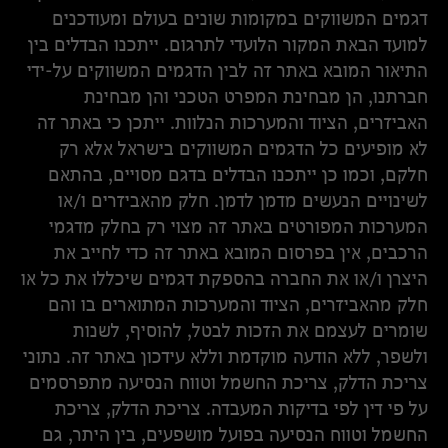
דגמים המשווקים במקומות שונים בעולם ומעודכנים
למועד הבאת המקור הלועדי לתרגום. ייתכנו הבדלים בין
התיאור המובא באתר זה לבין הדגמים המשווקים על-ידי
חברתנו, הן מבחינת המפרט הטכני והן מבחינת
האביזרים, הציוד והמערכות הנלוות. ייתכן כי באתר זה
לא מופיעים כל הדגמים המשווקים בישראל אלא רק
חלקם, וכמו כן ייתכנו הבדלים בדגם מסויים, בהתאם
לשינויים הנעשים מדמן לדמן. חלק מהאביזרים ו/או
המערכות המפורטים באתר זה מצוי רק בחלק מדגמי
הרכבים, אין בפרסום המובא באתר זה כדי לחייב את
היצרן ו/או את החברה בהספקת דגמים שיכללו את כל או
חלק מהאביזרים, הציוד והמערכות המתוארים בו והם
שומרים לעצמם את הזכות לבטל, להוסיף, לשנות
ולשפר, ללא הודעה מוקדמת וללא עידכון באתר זה. נתוני
צריכת הדלק, צריכת החשמל וטווח הנסיעה מתפרסמים
על פי דין לפי בדיקות המעבדה. צריכת הדלק, צריכת
החשמל וטווח הנסיעה בפועל מושפעים, בין היתר, גם