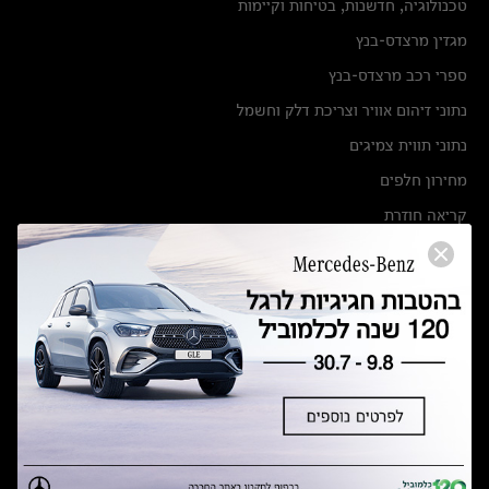
טכנולוגיה, חדשנות, בטיחות וקיימות
מגזין מרצדס-בנץ
ספרי רכב מרצדס-בנץ
נתוני זיהום אוויר וצריכת דלק וחשמל
נתוני תווית צמיגים
מחירון חלפים
קריאה חוזרת
הודעה על הטבות לרכבי מרצדס בהסדר פשרה בתצ 56447-02-19
הסדר פשרה בתצ 56447-02-19
תקנון ימי מכירות 120 לכלמוביל
מצאו אותנו
אולמות תצוגה