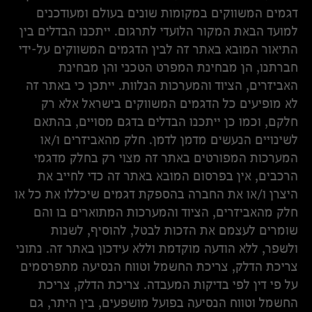
דגמים המשווקים במקומות שונים בעולם ומעודכנים
למועד הבאת המקור הלועדי לתרגום. ייתכנו הבדלים בין
התיאור המובא באתר זה לבין הדגמים המשווקים על-ידי
חברתנו, הן מבחינת המפרט הטכני והן מבחינת
האביזרים, הציוד והמערכות הנלוות. ייתכן כי באתר זה
לא מופיעים כל הדגמים המשווקים בישראל אלא רק
חלקם, וכמו כן ייתכנו הבדלים בדגם מסויים, בהתאם
לשינויים הנעשים מדמן לדמן. חלק מהאביזרים ו/או
המערכות המפורטים באתר זה מצוי רק בחלק מדגמי
הרכבים, אין בפרסום המובא באתר זה כדי לחייב את
היצרן ו/או את החברה בהספקת דגמים שיכללו את כל או
חלק מהאביזרים, הציוד והמערכות המתוארים בו והם
שומרים לעצמם את הזכות לבטל, להוסיף, לשנות
ולשפר, ללא הודעה מוקדמת וללא עידכון באתר זה. נתוני
צריכת הדלק, צריכת החשמל וטווח הנסיעה מתפרסמים
על פי דין לפי בדיקות המעבדה. צריכת הדלק, צריכת
החשמל וטווח הנסיעה בפועל מושפעים, בין היתר, גם