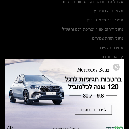
טכנולוגיה, חדשנות, בטיחות וקיימות
מגזין מרצדס-בנץ
ספרי רכב מרצדס-בנץ
נתוני זיהום אוויר וצריכת דלק וחשמל
נתוני תווית צמיגים
מחירון חלפים
קריאה חוזרת
הודעה על הטבות לרכבי מרצדס בהסדר פשרה בתצ 56447-02-19
הסדר פשרה בתצ 56447-02-19
תקנון ימי מכירות 120 לכלמוביל
מצאו אותנו
אולמות תצוגה