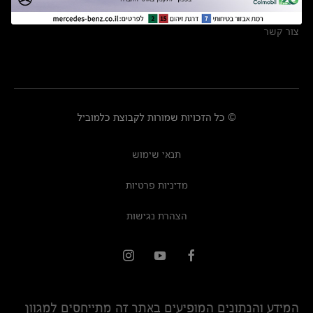
מרכזי שירות
צור קשר
© כל הזכויות שמורות לקבוצת כלמוביל
תנאי שימוש
מדיניות פרטיות
הצהרת נגישות
המידע והנתונים המופיעים באתר זה מתייחסים למגוון