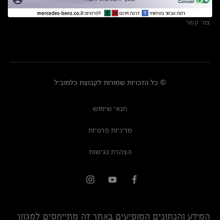
מרכזי שירות
צור קשר
© כל הזכויות שמורות לקבוצת כלמוביל
תנאי שימוש
מדיניות פרטיות
הצהרת נגישות
המידע והנתונים המופיעים באתר זה מתייחסים למגוון