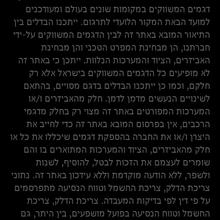
דגמים המשווקים במקומות שונים בעולם ומעודכנים
למועד הבאת המקור הלועדי לתרגום. ייתכנו הבדלים בין
התיאור המובא באתר זה לבין הדגמים המשווקים על-ידי
חברתנו, הן מבחינת המפרט הטכני והן מבחינת
האביזרים, הציוד והמערכות הנלוות. ייתכן כי באתר זה
לא מופיעים כל הדגמים המשווקים בישראל אלא רק
חלקם, וכמו כן ייתכנו הבדלים בדגם מסויים, בהתאם
לשינויים הנעשים מדמן לדמן. חלק מהאביזרים ו/או
המערכות המפורטים באתר זה מצוי רק בחלק מדגמי
הרכבים, אין בפרסום המובא באתר זה כדי לחייב את
היצרן ו/או את החברה בהספקת דגמים שיכללו את כל או
חלק מהאביזרים, הציוד והמערכות המתוארים בו והם
שומרים לעצמם את הזכות לבטל, להוסיף, לשנות
ולשפר, ללא הודעה מוקדמת וללא עידכון באתר זה. נתוני
צריכת הדלק, צריכת החשמל וטווח הנסיעה מתפרסמים
על פי דין לפי בדיקות המעבדה. צריכת הדלק, צריכת
החשמל וטווח הנסיעה בפועל מושפעים, בין היתר, גם