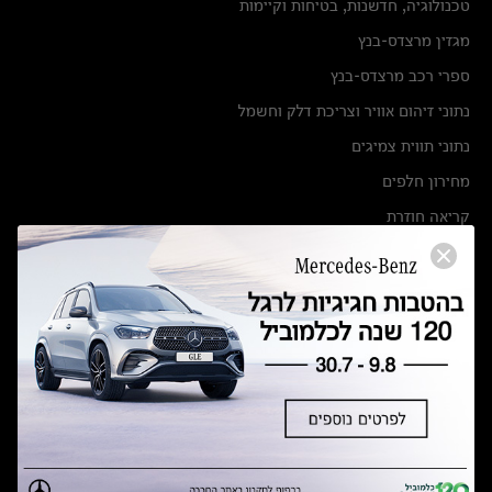
טכנולוגיה, חדשנות, בטיחות וקיימות
מגזין מרצדס-בנץ
ספרי רכב מרצדס-בנץ
נתוני זיהום אוויר וצריכת דלק וחשמל
נתוני תווית צמיגים
מחירון חלפים
קריאה חוזרת
הודעה על הטבות לרכבי מרצדס בהסדר פשרה בתצ 56447-02-19
הסדר פשרה בתצ 56447-02-19
תקנון ימי מכירות 120 לכלמוביל
מצאו אותנו
אולמות תצוגה