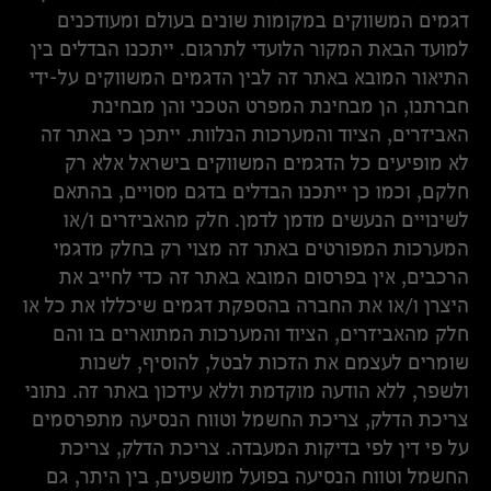
דגמים המשווקים במקומות שונים בעולם ומעודכנים
למועד הבאת המקור הלועדי לתרגום. ייתכנו הבדלים בין
התיאור המובא באתר זה לבין הדגמים המשווקים על-ידי
חברתנו, הן מבחינת המפרט הטכני והן מבחינת
האביזרים, הציוד והמערכות הנלוות. ייתכן כי באתר זה
לא מופיעים כל הדגמים המשווקים בישראל אלא רק
חלקם, וכמו כן ייתכנו הבדלים בדגם מסויים, בהתאם
לשינויים הנעשים מדמן לדמן. חלק מהאביזרים ו/או
המערכות המפורטים באתר זה מצוי רק בחלק מדגמי
הרכבים, אין בפרסום המובא באתר זה כדי לחייב את
היצרן ו/או את החברה בהספקת דגמים שיכללו את כל או
חלק מהאביזרים, הציוד והמערכות המתוארים בו והם
שומרים לעצמם את הזכות לבטל, להוסיף, לשנות
ולשפר, ללא הודעה מוקדמת וללא עידכון באתר זה. נתוני
צריכת הדלק, צריכת החשמל וטווח הנסיעה מתפרסמים
על פי דין לפי בדיקות המעבדה. צריכת הדלק, צריכת
החשמל וטווח הנסיעה בפועל מושפעים, בין היתר, גם