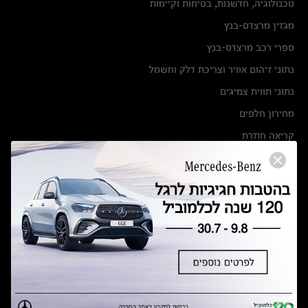
טכנולוגיה, חדשנות, בטיחות וקיימות
מגזין מרצדס-בנץ
ספרי רכב מרצדס-בנץ
נתוני זיהום אוויר וצריכת דלק וחשמל
נתוני תווית צמיגים
מחירון חלפים
קריאה חוזרת
הודעה על הטבות לרכבי מרצדס בהסדר פשרה בתצ 56447-02-19
הסדר פשרה בתצ 56447-02-19
תקנון ימי מכירות 120 לכלמוביל
מצאו אותנו
אולמות תצוגה