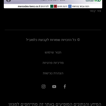
מרכזי שירות
צור קשר
© כל הזכויות שמורות לקבוצת כלמוביל
תנאי שימוש
מדיניות פרטיות
הצהרת נגישות
המידע והנתונים המופיעים באתר זה מתייחסים למגוון