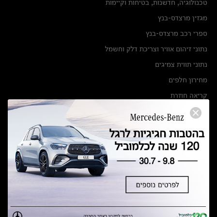
טכנולוגיה, חדשנות, בטיחות וקיימות
מגזין מרצדס-בנץ
ספרי רכב מרצדס-בנץ
נתוני זיהום אוויר וצריכת דלק וחשמל
נתוני תווית צמיגים
מחירון חלפים
קריאה חוזרת
הודעה על הטבות לרכבי מרצדס בהסדר פשרה בתצ 56447-02-19
הסדר פשרה בתצ 56447-02-19
תקנון ימי מכירות 120 לכלמוביל
מצאו אותנו
אולמות תצוגה