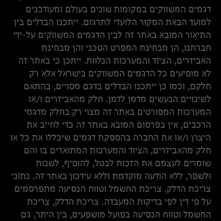
דגמים המשווקים במקומות שונים בעולם ומעודכנים
למועד הבאת המקור הלועדי לתרגום. ייתכנו הבדלים בין
התיאור המובא באתר זה לבין הדגמים המשווקים על-ידי
חברתנו, הן מבחינת המפרט הטכני והן מבחינת
האביזרים, הציוד והמערכות הנלוות. ייתכן כי באתר זה
לא מופיעים כל הדגמים המשווקים בישראל אלא רק
חלקם, וכמו כן ייתכנו הבדלים בדגם מסויים, בהתאם
לשינויים הנעשים מדמן לדמן. חלק מהאביזרים ו/או
המערכות המפורטים באתר זה מצוי רק בחלק מדגמי
הרכבים, אין בפרסום המובא באתר זה כדי לחייב את
היצרן ו/או את החברה בהספקת דגמים שיכללו את כל או
חלק מהאביזרים, הציוד והמערכות המתוארים בו והם
שומרים לעצמם את הזכות לבטל, להוסיף, לשנות
ולשפר, ללא הודעה מוקדמת וללא עידכון באתר זה. נתוני
צריכת הדלק, צריכת החשמל וטווח הנסיעה מתפרסמים
על פי דין לפי בדיקות המעבדה. צריכת הדלק, צריכת
החשמל וטווח הנסיעה בפועל מושפעים, בין היתר, גם