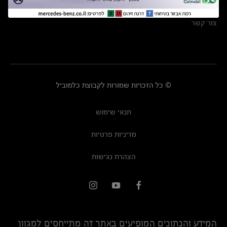
מרכזי שירות
צור קשר
© כל הזכויות שמורות לקבוצת כלמוביל
תנאי שימוש
מדיניות פרטיות
הצהרת נגישות
המידע והנתונים המופיעים באתר זה מתייחסים למגוון