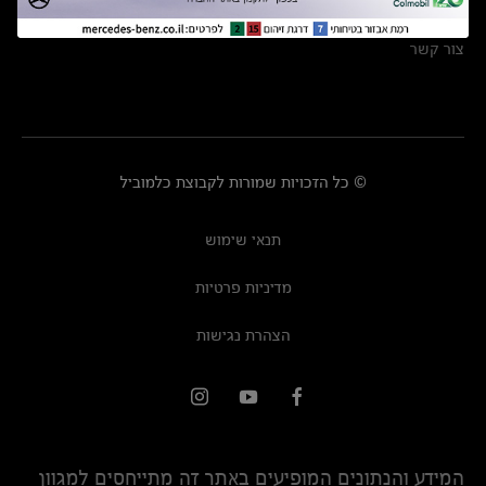
מרכזי שירות
צור קשר
© כל הזכויות שמורות לקבוצת כלמוביל
תנאי שימוש
מדיניות פרטיות
הצהרת נגישות
המידע והנתונים המופיעים באתר זה מתייחסים למגוון