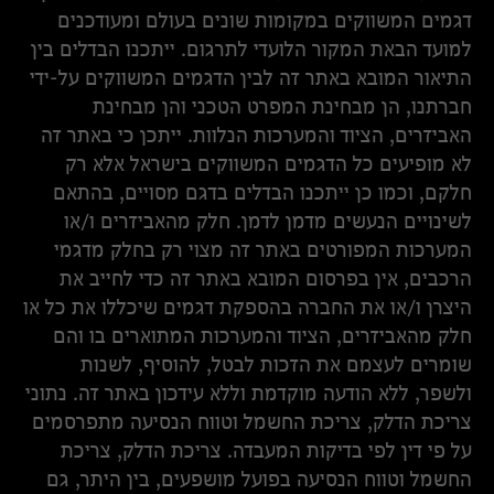
דגמים המשווקים במקומות שונים בעולם ומעודכנים
למועד הבאת המקור הלועדי לתרגום. ייתכנו הבדלים בין
התיאור המובא באתר זה לבין הדגמים המשווקים על-ידי
חברתנו, הן מבחינת המפרט הטכני והן מבחינת
האביזרים, הציוד והמערכות הנלוות. ייתכן כי באתר זה
לא מופיעים כל הדגמים המשווקים בישראל אלא רק
חלקם, וכמו כן ייתכנו הבדלים בדגם מסויים, בהתאם
לשינויים הנעשים מדמן לדמן. חלק מהאביזרים ו/או
המערכות המפורטים באתר זה מצוי רק בחלק מדגמי
הרכבים, אין בפרסום המובא באתר זה כדי לחייב את
היצרן ו/או את החברה בהספקת דגמים שיכללו את כל או
חלק מהאביזרים, הציוד והמערכות המתוארים בו והם
שומרים לעצמם את הזכות לבטל, להוסיף, לשנות
ולשפר, ללא הודעה מוקדמת וללא עידכון באתר זה. נתוני
צריכת הדלק, צריכת החשמל וטווח הנסיעה מתפרסמים
על פי דין לפי בדיקות המעבדה. צריכת הדלק, צריכת
החשמל וטווח הנסיעה בפועל מושפעים, בין היתר, גם