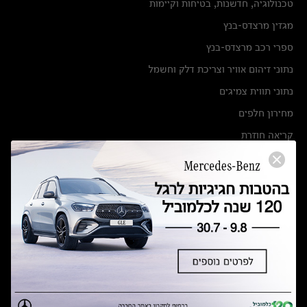
טכנולוגיה, חדשנות, בטיחות וקיימות
מגזין מרצדס-בנץ
ספרי רכב מרצדס-בנץ
נתוני זיהום אוויר וצריכת דלק וחשמל
נתוני תווית צמיגים
מחירון חלפים
קריאה חוזרת
הודעה על הטבות לרכבי מרצדס בהסדר פשרה בתצ 56447-02-19
הסדר פשרה בתצ 56447-02-19
תקנון ימי מכירות 120 לכלמוביל
מצאו אותנו
אולמות תצוגה