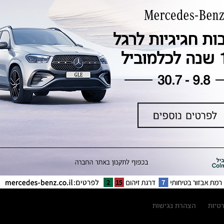
טכנולוגיה, חדשנות, בטיחות וקיימות
מגזין מרצדס-בנץ
ספרי רכב מרצדס-בנץ
נתוני זיהום אוויר וצריכת דלק וחשמל
נתוני תווית צמיגים
מחירון חלפים
קריאה חוזרת
הודעה על הטבות לרכבי מרצדס בהסדר
פשרה בתצ 56447-02-19
הסדר פשרה בתצ 56447-02-19
תקנון ימי מכירות 120 לכלמוביל
רטיות
הצהרת נגישות