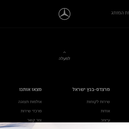
ת המותג
למעלה
מרצדס-בנץ ישראל
מצאו אותנו
שירות לקוחות
אולמות תצוגה
אודות
מרכזי שירות
עיצוב
צור קשר