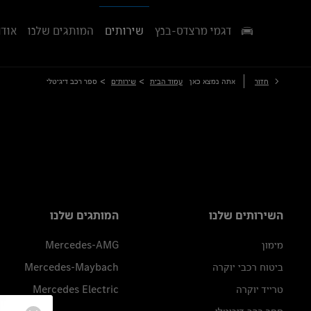
דגמי מרצדס-בנץ
שירותים
המותגים שלנו
אודו
>
>
חזור
אתה נמצא כאן
עמוד הבית
שירותים
ספר רכב דיגיטלי
השירותים שלנו
המותגים שלנו
מימון
Mercedes-AMG
ביטוח רכבי יוקרה
Mercedes-Maybach
טרייד יוקרה
Mercedes Electric