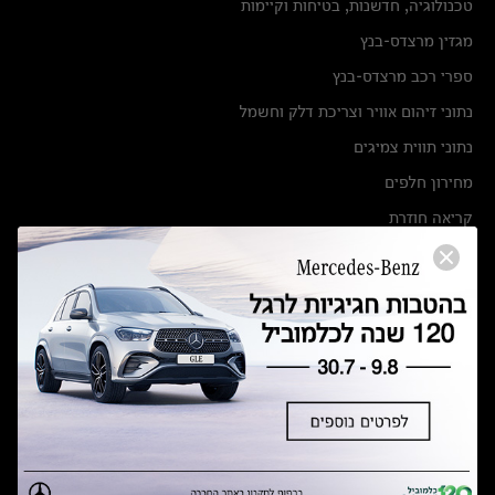
טכנולוגיה, חדשנות, בטיחות וקיימות
מגזין מרצדס-בנץ
ספרי רכב מרצדס-בנץ
נתוני זיהום אוויר וצריכת דלק וחשמל
נתוני תווית צמיגים
מחירון חלפים
קריאה חוזרת
הודעה על הטבות לרכבי מרצדס בהסדר פשרה בתצ 56447-02-19
הסדר פשרה בתצ 56447-02-19
תקנון ימי מכירות 120 לכלמוביל
מצאו אותנו
אולמות תצוגה