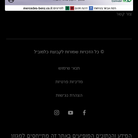
מרכזי שירות
צור קשר
© כל הזכויות שמורות לקבוצת כלמוביל
תנאי שימוש
מדיניות פרטיות
הצהרת נגישות
המידע והנתונים המופיעים באתר זה מתייחסים למגוון