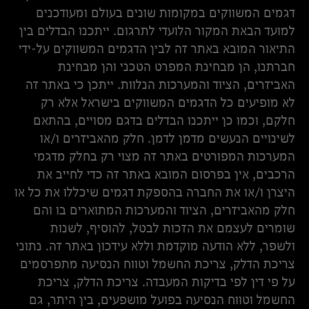
דגמים המשווקים במקומות שונים בעולם ומעודכנים
למועד הבאת המקור הלועדי לתרגום. ייתכנו הבדלים בין
התיאור המובא באתר זה לבין הדגמים המשווקים על-ידי
חברתנו, הן מבחינת המפרט הטכני והן מבחינת
האביזרים, הציוד והמערכות הנלוות. ייתכן כי באתר זה
לא מופיעים כל הדגמים המשווקים בישראל אלא רק
חלקם, וכמו כן ייתכנו הבדלים בדגם מסויים, בהתאם
לשינויים הנעשים מדמן לדמן. חלק מהאביזרים ו/או
המערכות המפורטים באתר זה מצוי רק בחלק מדגמי
הרכבים, אין בפרסום המובא באתר זה כדי לחייב את
היצרן ו/או את החברה בהספקת דגמים שיכללו את כל או
חלק מהאביזרים, הציוד והמערכות המתוארים בו והם
שומרים לעצמם את הזכות לבטל, להוסיף, לשנות
ולשפר, ללא הודעה מוקדמת וללא עידכון באתר זה. נתוני
צריכת הדלק, צריכת החשמל וטווח הנסיעה מתפרסמים
על פי דין לפי בדיקות המעבדה. צריכת הדלק, צריכת
החשמל וטווח הנסיעה בפועל מושפעים, בין היתר, גם