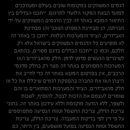
דגמים המשווקים במקומות שונים בעולם ומעודכנים
למועד הבאת המקור הלועדי לתרגום. ייתכנו הבדלים בין
התיאור המובא באתר זה לבין הדגמים המשווקים על-ידי
חברתנו, הן מבחינת המפרט הטכני והן מבחינת
האביזרים, הציוד והמערכות הנלוות. ייתכן כי באתר זה
לא מופיעים כל הדגמים המשווקים בישראל אלא רק
חלקם, וכמו כן ייתכנו הבדלים בדגם מסויים, בהתאם
לשינויים הנעשים מדמן לדמן. חלק מהאביזרים ו/או
המערכות המפורטים באתר זה מצוי רק בחלק מדגמי
הרכבים, אין בפרסום המובא באתר זה כדי לחייב את
היצרן ו/או את החברה בהספקת דגמים שיכללו את כל או
חלק מהאביזרים, הציוד והמערכות המתוארים בו והם
שומרים לעצמם את הזכות לבטל, להוסיף, לשנות
ולשפר, ללא הודעה מוקדמת וללא עידכון באתר זה. נתוני
צריכת הדלק, צריכת החשמל וטווח הנסיעה מתפרסמים
על פי דין לפי בדיקות המעבדה. צריכת הדלק, צריכת
החשמל וטווח הנסיעה בפועל מושפעים, בין היתר, גם