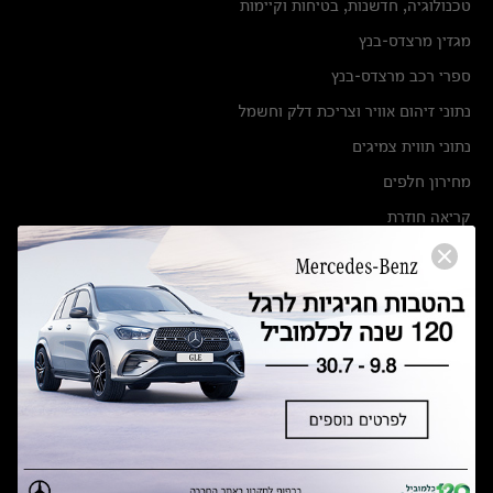
טכנולוגיה, חדשנות, בטיחות וקיימות
מגזין מרצדס-בנץ
ספרי רכב מרצדס-בנץ
נתוני זיהום אוויר וצריכת דלק וחשמל
נתוני תווית צמיגים
מחירון חלפים
קריאה חוזרת
הודעה על הטבות לרכבי מרצדס בהסדר פשרה בתצ 56447-02-19
הסדר פשרה בתצ 56447-02-19
תקנון ימי מכירות 120 לכלמוביל
מצאו אותנו
אולמות תצוגה