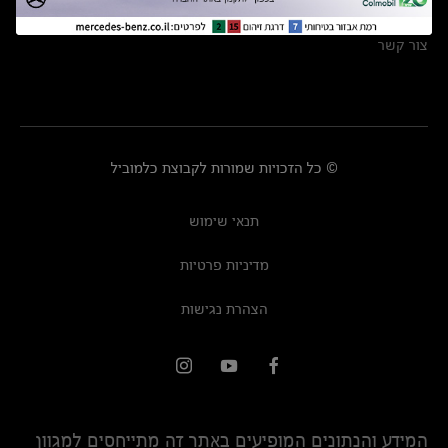
מרכזי שירות
צור קשר
© כל הזכויות שמורות לקבוצת כלמוביל
תנאי שימוש
מדיניות פרטיות
הצהרת נגישות
המידע והנתונים המופיעים באתר זה מתייחסים למגוון